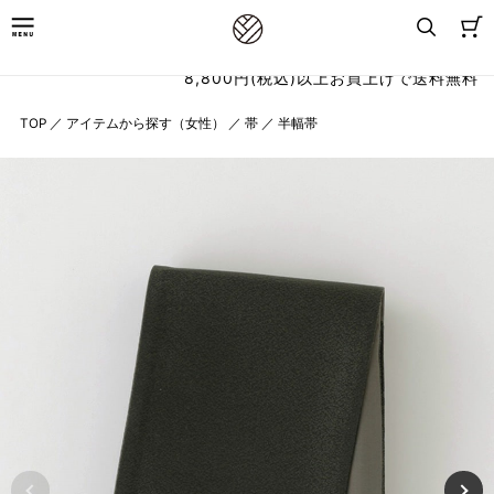
8,800円(税込)以上お買上げで送料無料
TOP
／
アイテムから探す（女性）
／
帯
／
半幅帯