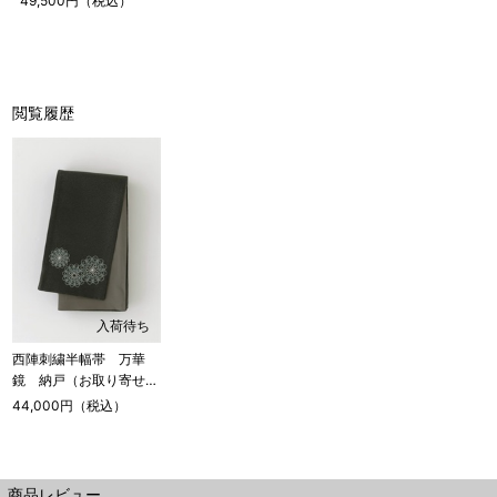
49,500円（税込）
閲覧履歴
入荷待ち
西陣刺繍半幅帯 万華
鏡 納戸（お取り寄せ
品）
44,000円（税込）
商品レビュー