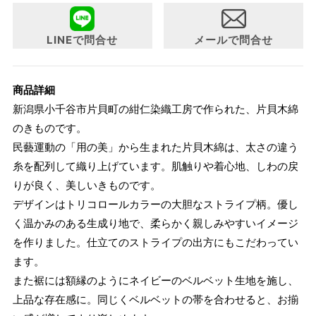
LINEで問合せ
メールで問合せ
商品詳細
新潟県小千谷市片貝町の紺仁染織工房で作られた、片貝木綿
のきものです。
民藝運動の「用の美」から生まれた片貝木綿は、太さの違う
糸を配列して織り上げています。肌触りや着心地、しわの戻
りが良く、美しいきものです。
デザインはトリコロールカラーの大胆なストライプ柄。優し
く温かみのある生成り地で、柔らかく親しみやすいイメージ
を作りました。仕立てのストライプの出方にもこだわってい
ます。
また裾には額縁のようにネイビーのベルベット生地を施し、
上品な存在感に。同じくベルベットの帯を合わせると、お揃