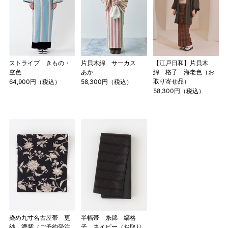
ストライプ きもの・
片貝木綿 サーカス
【江戸日和】片貝木
空色
あか
綿 格子 海老色（お
取り寄せ品）
64,900円（税込）
58,300円（税込）
58,300円（税込）
染め九寸名古屋帯 更
半幅帯 糸錦 縞格
紗 濃紫（ご予約受注
子 ネイビー（お取り