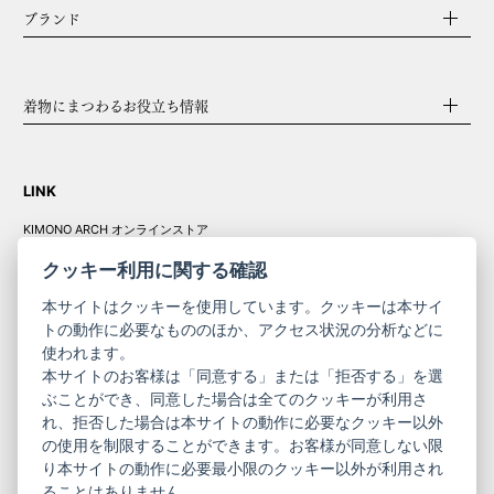
ブランド
着物にまつわるお役立ち情報
LINK
KIMONO ARCH オンラインストア
Y. & SONS オンラインストア
クッキー利用に関する確認
本サイトはクッキーを使用しています。クッキーは本サイ
トの動作に必要なもののほか、アクセス状況の分析などに
使われます。
きものやまと振
本サイトのお客様は「同意する」または「拒否する」を選
コーポレート
袖
ぶことができ、同意した場合は全てのクッキーが利用さ
れ、拒否した場合は本サイトの動作に必要なクッキー以外
サイト
サイト
の使用を制限することができます。お客様が同意しない限
ニュースレター
ご利用案内
り本サイトの動作に必要最小限のクッキー以外が利用され
お問い合わせ
よくある質問
ることはありません。