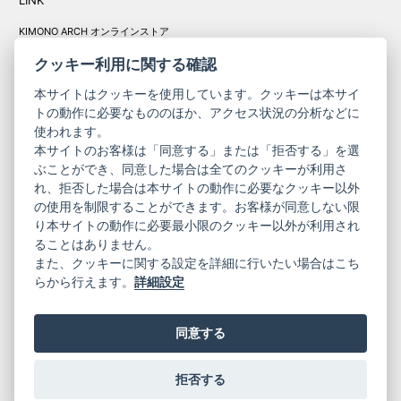
LINK
KIMONO ARCH オンラインストア
Y. & SONS オンラインストア
クッキー利用に関する確認
本サイトはクッキーを使用しています。クッキーは本サイ
トの動作に必要なもののほか、アクセス状況の分析などに
使われます。
きものやまと振
本サイトのお客様は「同意する」または「拒否する」を選
コーポレート
袖
ぶことができ、同意した場合は全てのクッキーが利用さ
れ、拒否した場合は本サイトの動作に必要なクッキー以外
サイト
サイト
の使用を制限することができます。お客様が同意しない限
ニュースレター
ご利用案内
り本サイトの動作に必要最小限のクッキー以外が利用され
お問い合わせ
よくある質問
ることはありません。
プライバシーポリシー
特定商取引法に基づく表記
また、クッキーに関する設定を詳細に行いたい場合はこち
ご利用規約
らから行えます。
詳細設定
同意する
拒否する
© 2019 YAMATO CO, LTD.
当サイトの情報を転載、複製、改変等は禁止いたします