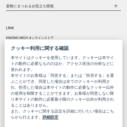
着物にまつわるお役立ち情報
LINK
KIMONO ARCH オンラインストア
Y. & SONS オンラインストア
クッキー利用に関する確認
本サイトはクッキーを使用しています。クッキーは本サイ
トの動作に必要なもののほか、アクセス状況の分析などに
使われます。
きものやまと振
本サイトのお客様は「同意する」または「拒否する」を選
コーポレート
袖
ぶことができ、同意した場合は全てのクッキーが利用さ
れ、拒否した場合は本サイトの動作に必要なクッキー以外
サイト
サイト
の使用を制限することができます。お客様が同意しない限
ニュースレター
ご利用案内
り本サイトの動作に必要最小限のクッキー以外が利用され
お問い合わせ
よくある質問
ることはありません。
プライバシーポリシー
特定商取引法に基づく表記
また、クッキーに関する設定を詳細に行いたい場合はこち
ご利用規約
らから行えます。
詳細設定