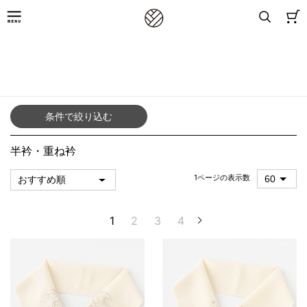
8,800円(税込)以上お買上げで送料無料
TOP
／
ブランドから探す
／
きものやまと
／
半衿・重ね衿
条件で絞り込む
半衿・重ね衿
1ページの表示数
1
2
3
4