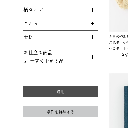
柄タイプ
さんち
きものやま
素材
兵児帯・そ
へこ帯 ト
お仕立て商品
27
or 仕立て上がり品
条件を解除する