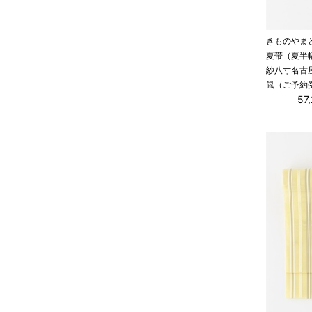
きものやま
夏帯（夏半
紗八寸名古
鼠（ご予約
57