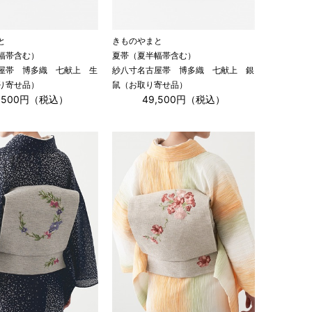
と
きものやまと
幅帯含む）
夏帯（夏半幅帯含む）
屋帯 博多織 七献上 生
紗八寸名古屋帯 博多織 七献上 銀
り寄せ品）
鼠（お取り寄せ品）
9,500円（税込）
49,500円（税込）