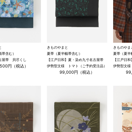
と
きものやまと
きものやま
幅帯含む）
夏帯（夏半幅帯含む）
夏帯（夏半
古屋帯 貝尽くし
【江戸日和】夏・染め九寸名古屋帯
【江戸日和
,500円（税込）
伊勢型文様 トマト（ご予約受注品）
伊勢型文様
99,000円（税込）
9