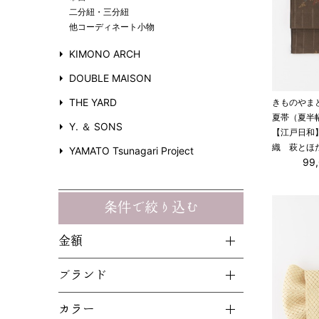
二分紐・三分紐
他コーディネート小物
KIMONO ARCH
DOUBLE MAISON
THE YARD
きものやま
夏帯（夏半
Y. ＆ SONS
【江戸日和
織 萩とほ
YAMATO Tsunagari Project
99
条件で絞り込む
金額
ブランド
カラー