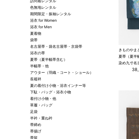
訪問着レンタル
色無地レンタル
期間限定・振袖レンタル
浴衣 for Women
浴衣 for Men
夏着物
袋帯
名古屋帯・袋名古屋帯・京袋帯
きものやま
浴衣の帯
夏帯（夏半
夏帯（夏半幅帯含む）
染め九寸名
半幅帯・他
38
アウター（羽織・コート・ショール）
長襦袢
夏の着付け小物・浴衣インナー等
下駄・バッグ・浴衣小物
着付け小物・他
草履・バッグ
足袋
半衿・重ね衿
帯締め
帯揚げ
帯留