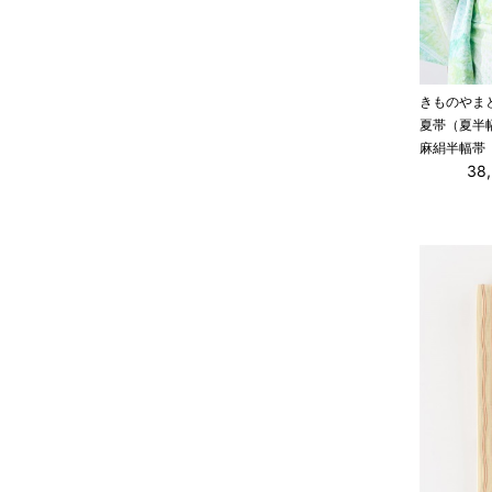
きものやま
夏帯（夏半
麻絹半幅帯
38