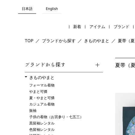
日本語
English
新着
アイテム
ブランド
TOP
／
ブランドから探す
／
きものやまと
／
夏帯（夏
ブランドから探す
夏帯（
きものやまと
フォーマル着物
やまと可憐
夏・やまと可憐
カジュアル着物
振袖
子供の着物（お宮参り・七五三）
黒留袖レンタル
色留袖レンタル