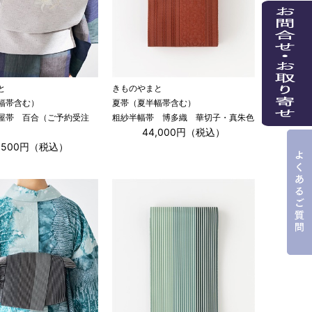
と
きものやまと
幅帯含む）
夏帯（夏半幅帯含む）
屋帯 百合（ご予約受注
粗紗半幅帯 博多織 華切子・真朱色
44,000円（税込）
9,500円（税込）