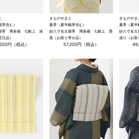
と
きものやまと
きものやま
幅帯含む）
夏帯（夏半幅帯含む）
夏帯（夏半
屋帯 博多織 七献上 湊
紗八寸名古屋帯 博多織 七献上 墨
紗八寸名古
受注品）
黒（お取り寄せ品）
成り（お取
,200円（税込）
57,200円（税込）
4