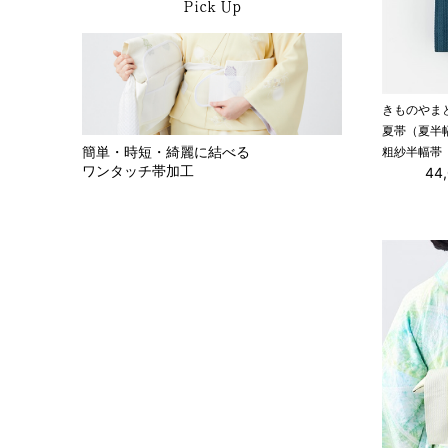
Pick Up
きものやま
夏帯（夏半
簡単・時短・綺麗に結べる
粗紗半幅帯
ワンタッチ帯加工
44