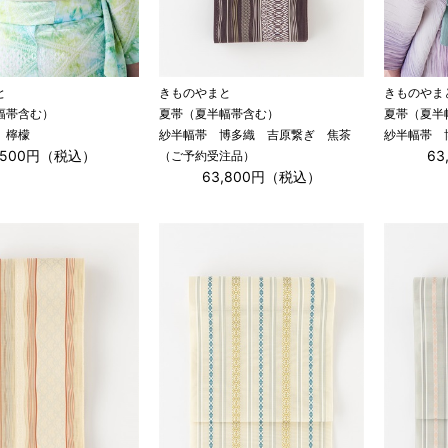
と
きものやまと
きものやま
幅帯含む）
夏帯（夏半幅帯含む）
夏帯（夏半
 檸檬
紗半幅帯 博多織 吉原繋ぎ 焦茶
紗半幅帯 
,500円（税込）
6
（ご予約受注品）
63,800円（税込）