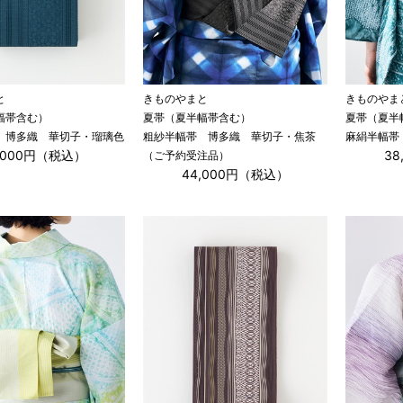
と
きものやまと
きものやま
幅帯含む）
夏帯（夏半幅帯含む）
夏帯（夏半
 博多織 華切子・瑠璃色
粗紗半幅帯 博多織 華切子・焦茶
麻絹半幅帯
,000円（税込）
3
（ご予約受注品）
44,000円（税込）