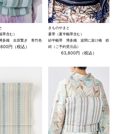
と
きものやまと
幅帯含む）
夏帯（夏半幅帯含む）
博多織 吉原繋ぎ 青竹色
紗半幅帯 博多織 波間に架け橋 鉄
3,800円（税込）
紺（ご予約受注品）
63,800円（税込）