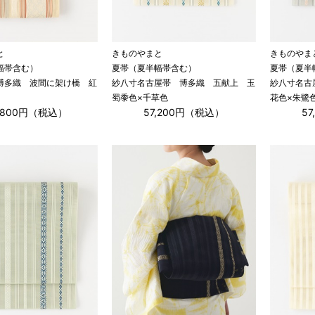
と
きものやまと
きものやま
幅帯含む）
夏帯（夏半幅帯含む）
夏帯（夏半
博多織 波間に架け橋 紅
紗八寸名古屋帯 博多織 五献上 玉
紗八寸名古
蜀黍色×千草色
花色×朱鷺
,800円（税込）
57,200円（税込）
5