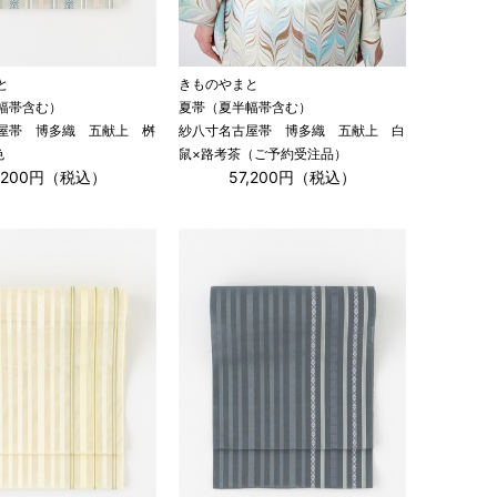
と
きものやまと
幅帯含む）
夏帯（夏半幅帯含む）
屋帯 博多織 五献上 桝
紗八寸名古屋帯 博多織 五献上 白
色
鼠×路考茶（ご予約受注品）
7,200円（税込）
57,200円（税込）