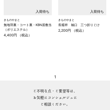
入荷待ち
入荷待ち
きものやまと
きものやまと
無地羽裏・コート裏・KBN居敷当
長襦袢 袖口 三つ折りぐけ
（ポリエステル）
2,200円 （税込）
4,400円 （税込）
1
ご不明な点・ご要望等は、
お気軽にコンシェルジュに
ご相談ください。