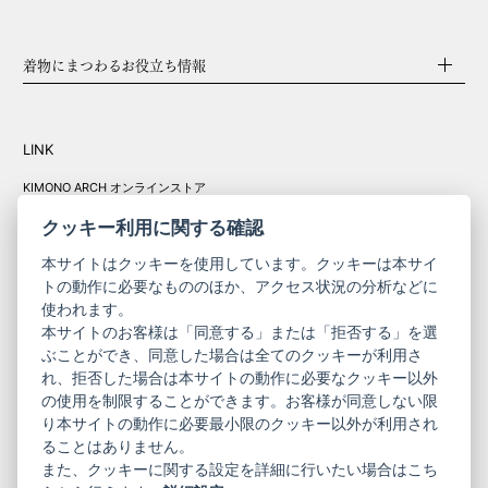
着物にまつわるお役立ち情報
LINK
KIMONO ARCH オンラインストア
Y. & SONS オンラインストア
クッキー利用に関する確認
本サイトはクッキーを使用しています。クッキーは本サイ
トの動作に必要なもののほか、アクセス状況の分析などに
使われます。
きものやまと振
本サイトのお客様は「同意する」または「拒否する」を選
コーポレート
袖
ぶことができ、同意した場合は全てのクッキーが利用さ
れ、拒否した場合は本サイトの動作に必要なクッキー以外
サイト
サイト
の使用を制限することができます。お客様が同意しない限
ニュースレター
ご利用案内
り本サイトの動作に必要最小限のクッキー以外が利用され
お問い合わせ
よくある質問
ることはありません。
プライバシーポリシー
特定商取引法に基づく表記
また、クッキーに関する設定を詳細に行いたい場合はこち
ご利用規約