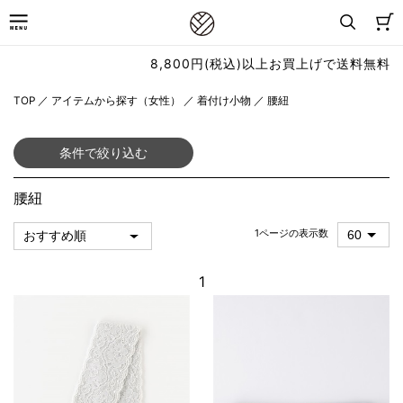
8,800円(税込)以上お買上げで送料無料
TOP
／
アイテムから探す（女性）
／
着付け小物
／
腰紐
条件で絞り込む
腰紐
1ページの表示数
1