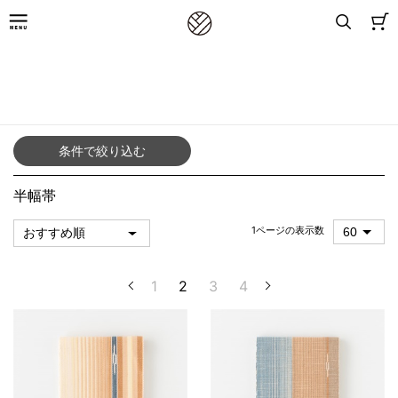
8,800円(税込)以上お買上げで送料無料
TOP
／
アイテムから探す（女性）
／
帯
／
半幅帯
条件で絞り込む
半幅帯
1ページの表示数
1
2
3
4