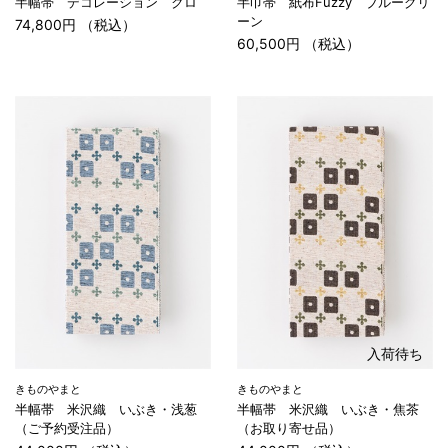
半幅帯 デコレーション クロ
半巾帯 紙布Fuzzy ブルーグリ
ーン
74,800円 （税込）
60,500円 （税込）
入荷待ち
きものやまと
きものやまと
半幅帯 米沢織 いぶき・浅葱
半幅帯 米沢織 いぶき・焦茶
（ご予約受注品）
（お取り寄せ品）