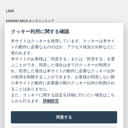
LINK
KIMONO ARCH オンラインストア
Y. & SONS オンラインストア
クッキー利用に関する確認
本サイトはクッキーを使用しています。クッキーは本サイ
トの動作に必要なもののほか、アクセス状況の分析などに
使われます。
きものやまと振
本サイトのお客様は「同意する」または「拒否する」を選
コーポレート
袖
ぶことができ、同意した場合は全てのクッキーが利用さ
れ、拒否した場合は本サイトの動作に必要なクッキー以外
サイト
サイト
の使用を制限することができます。お客様が同意しない限
ニュースレター
ご利用案内
り本サイトの動作に必要最小限のクッキー以外が利用され
お問い合わせ
よくある質問
ることはありません。
プライバシーポリシー
特定商取引法に基づく表記
また、クッキーに関する設定を詳細に行いたい場合はこち
ご利用規約
らから行えます。
詳細設定
同意する