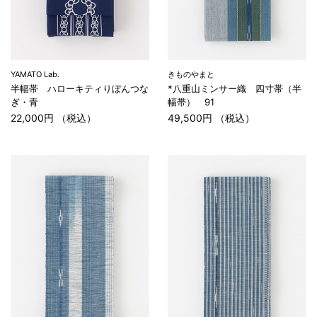
YAMATO Lab.
きものやまと
半幅帯 ハローキティりぼんつな
*八重山ミンサー織 四寸帯（半
ぎ・青
幅帯） 91
22,000円 （税込）
49,500円 （税込）