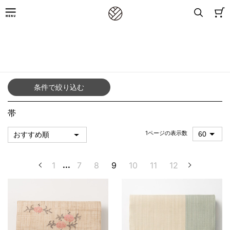
8,800円(税込)以上お買上げで送料無料
TOP
／
アイテムから探す（女性）
／
帯
条件で絞り込む
帯
1ページの表示数
1
...
7
8
9
10
11
12