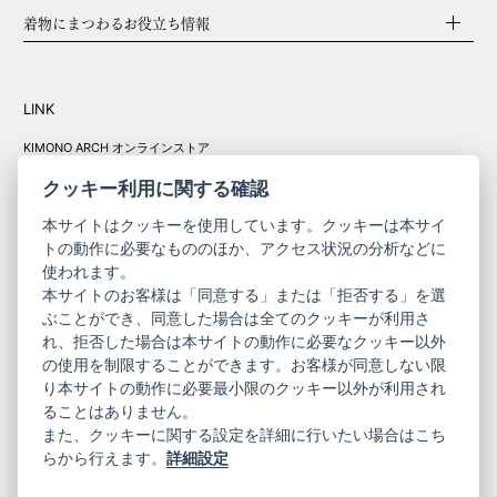
着物にまつわるお役立ち情報
LINK
KIMONO ARCH オンラインストア
Y. & SONS オンラインストア
クッキー利用に関する確認
本サイトはクッキーを使用しています。クッキーは本サイ
トの動作に必要なもののほか、アクセス状況の分析などに
使われます。
きものやまと振
本サイトのお客様は「同意する」または「拒否する」を選
コーポレート
袖
ぶことができ、同意した場合は全てのクッキーが利用さ
れ、拒否した場合は本サイトの動作に必要なクッキー以外
サイト
サイト
の使用を制限することができます。お客様が同意しない限
ニュースレター
ご利用案内
り本サイトの動作に必要最小限のクッキー以外が利用され
お問い合わせ
よくある質問
ることはありません。
プライバシーポリシー
特定商取引法に基づく表記
また、クッキーに関する設定を詳細に行いたい場合はこち
ご利用規約
らから行えます。
詳細設定