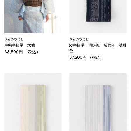
きものやまと
きものやまと
麻絹半幅帯 大地
紗半幅帯 博多織 裂取り 濃紺
色
38,500円 （税込）
57,200円 （税込）