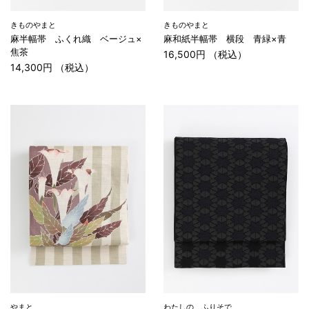
きものやまと
きものやまと
麻半幅帯 ふくれ織 ベージュ×
麻和紙半幅帯 横段 青緑×青
焦茶
16,500円 （税込）
14,300円 （税込）
やまと
わたしの、ふりそで