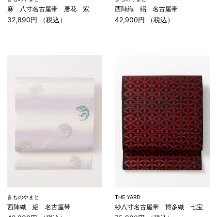
麻 八寸名古屋帯 唐花 紫
西陣織 絽 名古屋帯
32,890円 （税込）
42,900円 （税込）
きものやまと
THE YARD
西陣織 絽 名古屋帯
紗八寸名古屋帯 博多織 七宝