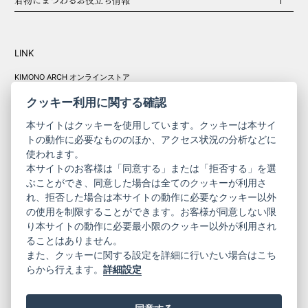
LINK
KIMONO ARCH オンラインストア
Y. & SONS オンラインストア
クッキー利用に関する確認
本サイトはクッキーを使用しています。クッキーは本サイ
トの動作に必要なもののほか、アクセス状況の分析などに
使われます。
きものやまと振
本サイトのお客様は「同意する」または「拒否する」を選
コーポレート
袖
ぶことができ、同意した場合は全てのクッキーが利用さ
れ、拒否した場合は本サイトの動作に必要なクッキー以外
サイト
サイト
の使用を制限することができます。お客様が同意しない限
ニュースレター
ご利用案内
り本サイトの動作に必要最小限のクッキー以外が利用され
お問い合わせ
よくある質問
ることはありません。
プライバシーポリシー
特定商取引法に基づく表記
また、クッキーに関する設定を詳細に行いたい場合はこち
ご利用規約
らから行えます。
詳細設定