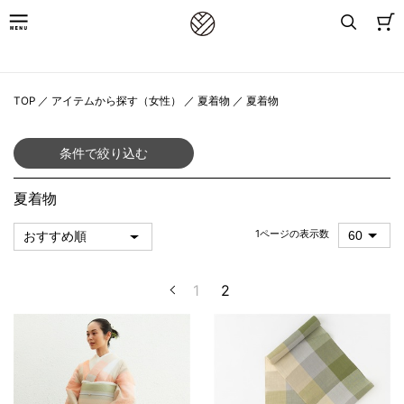
8,800円(税込)以上お買上げで送料無料
TOP
／
アイテムから探す（女性）
／
夏着物
／
夏着物
条件で絞り込む
夏着物
1ページの表示数
1
2