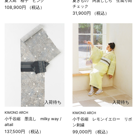
夏大島 格子 ピンク
夏きもの 阿波しじら 生成り紺
チェック
108,900円 （税込）
31,900円 （税込）
入荷待ち
入荷待ち
KIMONO ARCH
KIMONO ARCH
小千谷縮 墨流し milky way /
小千谷縮 レモンイエロー リボ
altail
ン刺繍
137,500円 （税込）
99,000円 （税込）