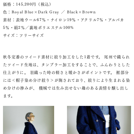
価格：145,200円（税込）
色：Royal Blue×Dark Gray ／ Black×Brown
素材：表地ウール67％・ナイロン19％・アクリル7％・アルパカ
5％・絹2％／裏地ポリエステル100%
サイズ：フリーサイズ
秋冬定番のツイード素材に絞り加工をした1着です。 尾州で織られ
たツイード生地は、タンブラー加工をすることで、ふんわりとした
仕上がりに。 羽織った時の軽さと暖かさがポイントです。 裾部分
には＜帽子染め分け絞り＞が施されており、絞りにより生まれる染
め分けの滲みが、 機械では生み出せない趣のある表情を醸し出し
ます。