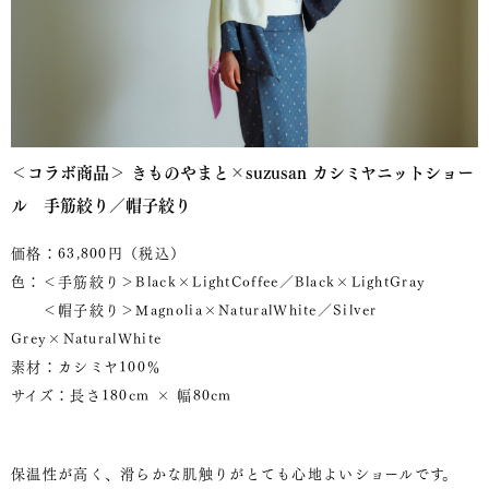
＜コラボ商品＞ きものやまと×suzusan カシミヤニットショー
ル 手筋絞り／帽子絞り
価格：63,800円（税込）
色：＜手筋絞り＞Black×LightCoffee／Black×LightGray
＜帽子絞り＞Magnolia×NaturalWhite／Silver
Grey×NaturalWhite
素材：カシミヤ100％
サイズ：長さ180cm × 幅80cm
保温性が高く、滑らかな肌触りがとても心地よいショールです。