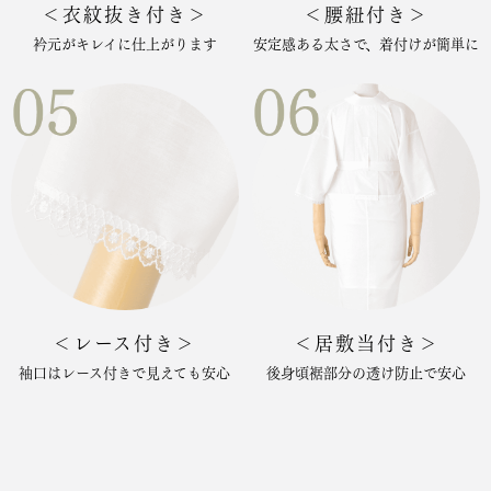
＜衣紋抜き付き＞
＜腰紐付き＞
衿元がキレイに仕上がります
安定感ある太さで、着付けが簡単に
＜レース付き＞
＜居敷当付き＞
袖口はレース付きで見えても安心
後身頃裾部分の透け防止で安心