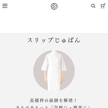
8,800円(税込)以上お買上げで送料無料
着物ファンの強いミカタ！長襦袢がいらない
スリップじゅばん
長襦袢の面倒を解消！
きものをもっと「気軽に・簡単に」