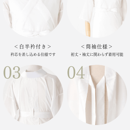
＜白半衿付き＞
＜筒袖仕様＞
衿芯を差し込める仕様です
裄丈・袖丈に関わらず着用可能