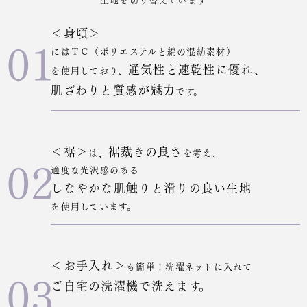
＜身頃＞
01
にはＴＣ（ポリエステルと綿の混紡素材）
通気性と速乾性に優れ、
を使用しており、
肌ざわりと質感が魅力
です。
＜裾＞
裾裁きの良さ
は、
を考え、
02
適度な光沢感のある
しなやかな肌触りと滑りの良い生地
を使用しています。
＜お手入れ＞
も簡単！洗濯ネットに入れて
03
ご自宅の洗濯機で洗えます。