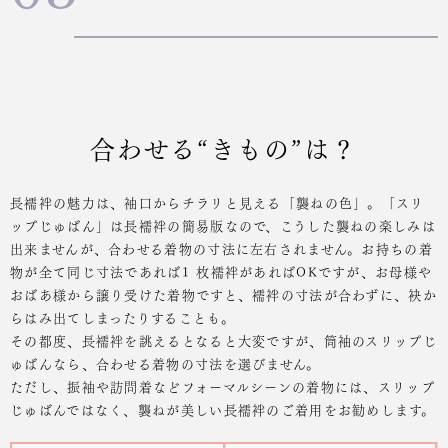
合わせる“きもの”は？
長襦袢の魅力は、袖口からチラリと見える「襲ねの色」。「スリ
ップじゅばん」は長襦袢の簡易版なので、こうした襲ねの楽しみは
出来ませんが、合わせる着物の寸法に左右されません。お持ちの着
物が全て同じ寸法であれば1 枚襦袢があればOKですが、お母様や
おばあ様から譲り受けた着物ですと、襦袢の寸法が合わずに、袂か
らはみ出てしまったりすることも。
その都度、長襦袢を誂えるとなると大変ですが、筒袖のスリップじ
ゅばんなら、合わせる着物の寸法を選びません。
ただし、振袖や訪問着などフォーマルシーンの着物には、スリップ
じゅばんではなく、襲ねが美しい長襦袢のご着用をお勧めします。