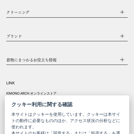
クリーニング
ブランド
着物にまつわるお役立ち情報
LINK
KIMONO ARCH オンラインストア
Y. & SONS オンラインストア
クッキー利用に関する確認
本サイトはクッキーを使用しています。クッキーは本サイ
トの動作に必要なもののほか、アクセス状況の分析などに
使われます。
きものやまと振
本サイトのお客様は「同意する」または「拒否する」を選