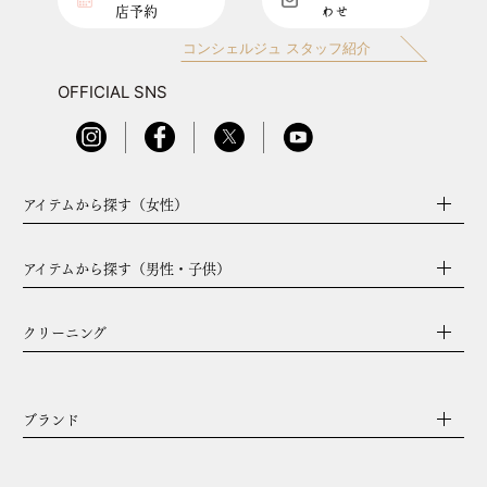
す。
店予約
わせ
第3条 本サービスの利用
コンシェルジュ スタッフ紹介
1. 営業目的の事業者、転売・転貸目的のお客様はご利用できま
せん。
OFFICIAL SNS
2. ご利用者は、本規約に従い、本サイトをご利用いただきま
す。
3. ご利用者は、本サイトを通じて発信する情報について一切の
責任を負うものとし、当社に対して何等の迷惑または損害等を
アイテムから探す（女性）
与えてはなりません。
4. 本サイトのご利用に関連して、ご利用者が本サイトまたは他
のご利用者に対して迷惑または損害を与えた場合、または紛争
アイテムから探す（男性・子供）
を生じた場合、当該ご利用者は自己の費用と責任でかかる問
題・損害・紛争を解決するものとし、当社に対して何等の迷惑
または損害等を与えてはなりません。
クリーニング
第4条 著作権等
1. 本サイトまたは当社から発信される通知に含まれる全てのコ
ンテンツ（文字、グラフィック、ロゴ、アイコン、画像、デジ
ブランド
タル形式にてダウンロードされたもの、編集されたデータ、ソ
フトウェア等をいい、これらに限定されません。）は、当社ま
たはコンテンツ提供者の財産であり、著作権法および著作権に