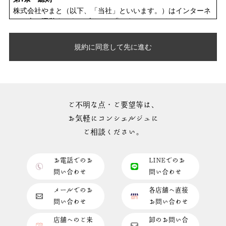
株式会社やまと（以下、「当社」といいます。）はインターネ
ット上で運営するウェブサイト「やまとオンラインストア」
（以下、「本サイト」といいます。）において、当社が会員、
会員以外のお客様もしくはその他のご利用者（以下、「ご利用
規約に同意して先に進む
者」といいます。）に提供するサービス（以下、「本サービ
ス」といいます。）のご利用規約として、本規約を定めます。
本サイトは一般のお客様に限定したものです。営業目的の事業
者、転売・転貸目的のお客様の利用はできません。
第2条 規約の範囲と変更
ご不明な点・ご要望等は、
1. 本規約は、本サイトをご利用される全てのご利用者に適用さ
お気軽にコンシェルジュに
れます。本サイトをご利用された際は、ご利用者は本規約にご
ご相談ください。
同意されご承諾されたものとみなされます。
2. 当社が別途規定する個別規定、随時本サイト内に掲示し、ま
たは通知する追加規定は、本規約の一部を構成します。なお、
お電話でのお
LINEでのお
本規約と個別規定または追加規定が矛盾する場合は、個別規定
問い合わせ
問い合わせ
または追加規定が優先して適用されます。
3. 当社は、必要に応じて本規約を変更することがあります。こ
メールでのお
各店舗へ直接
の場合当社は、変更後の規約を当社が適当と判断する方法で告
問い合わせ
お問い合わせ
知します。変更後にご利用者が本サイトをご利用された際は、
ご利用者は当該変更にご同意され承諾されたものとみなされま
店舗へのご来
卸のお問い合