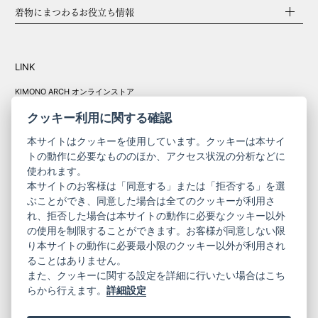
関する国際法によって保護されています。全てのコンテンツの
着物にまつわるお役立ち情報
無断転載をお断りいたします。
2. 前項の規定に違反して肖像権、著作権等の知的財産権に関す
る問題が生じた場合、ご利用者は自己の費用と責任において、
その問題を解決するとともに、当社に対して何等の迷惑または
LINK
損害等を与えてはなりません。
3. ご利用者が電子メールまたはその他の手段をもって当社およ
KIMONO ARCH オンラインストア
Y. & SONS オンラインストア
び本サイトに送付する全てのアイデア、コンセプト、提案、コ
クッキー利用に関する確認
メントその他の情報（以下、「情報等」といいます。なお、個
人情報は除きます。）について、当社は監視する義務を負いま
本サイトはクッキーを使用しています。クッキーは本サイ
せん。また当社は、ご利用者お客様が情報等を当社に送付した
トの動作に必要なもののほか、アクセス状況の分析などに
時点で、ご利用者がその情報に関する一切の権利を放棄された
使われます。
ものとみなします。当社は情報等に関して一切の守秘義務を負
きものやまと振
本サイトのお客様は「同意する」または「拒否する」を選
わず、将来にわたりあらゆる目的にその情報提供者に対価を支
コーポレート
袖
ぶことができ、同意した場合は全てのクッキーが利用さ
払うことなく使用できるものとし、その情報等から生じるいか
サイト
サイト
れ、拒否した場合は本サイトの動作に必要なクッキー以外
なる問題について一切責任を負いません。
の使用を制限することができます。お客様が同意しない限
ニュースレター
ご利用案内
り本サイトの動作に必要最小限のクッキー以外が利用され
第5条 禁止事項
お問い合わせ
よくある質問
ることはありません。
1. 当社または第三者の財産権、プライバシーその他の権利を侵
プライバシーポリシー
特定商取引法に基づく表記
また、クッキーに関する設定を詳細に行いたい場合はこち
害する行為、またはその恐れのある行為。
ご利用規約
らから行えます。
詳細設定
2. 当社または第三者に迷惑、不利益もしくは損害を与える行
為、またはそのおそれのある行為。