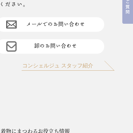
ください。
を構成します。なお、本規約と個別規定
当と判断する方法で告知します。変更後
メールでのお問い合わせ
す。
卸のお問い合わせ
の迷惑または損害等を与えてはなりませ
コンシェルジュ スタッフ紹介
えた場合、または紛争を生じた場合、当
たは損害等を与えてはなりません。
アイコン、画像、デジタル形式にてダウ
社またはコンテンツ提供者の財産であ
りいたします。
費用と責任において、その問題を解決す
着物にまつわるお役立ち情報