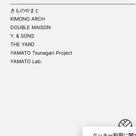
3. ご利用者が電子メールまたは
報（以下、「情報等」といいます
きものやまと
が情報等を当社に送付した時点で
KIMONO ARCH
義務を負わず、将来にわたりあら
DOUBLE MAISON
について一切責任を負いません。
Y. & SONS
第5条 禁止事項
THE YARD
1. 当社または第三者の財産権、
YAMATO Tsunagari Project
2. 当社または第三者に迷惑、不
YAMATO Lab.
3. 当社または第三者に対して事
4. 犯罪行為、公序良俗に反する
5. 選挙活動、宗教活動もしくは
6. 会員ＩＤ、およびパスワードを
7. その他当社が不適切と判断する
第6条 個人情報の管理
1. 当社は、ご利用者の個人情報
います。
2. 当社は、個人情報を、本サー
3. 当社及びやまとグループ（※
クッキー利用に関