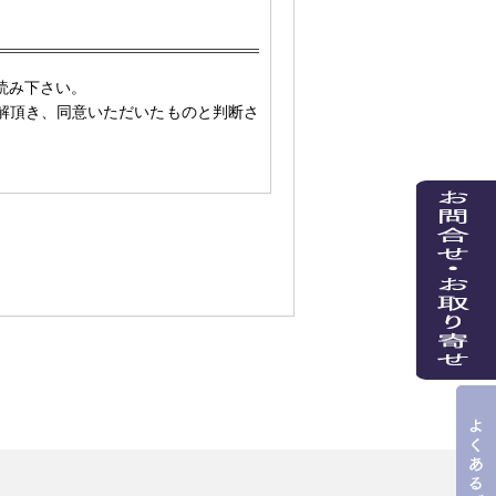
読み下さい。
解頂き、同意いただいたものと判断さ
オンラインストア」（以下、「本サイ
用者」といいます。）に提供するサー
せん。
ご利用者は本規約にご同意されご承諾さ