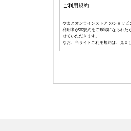
ご利用規約
やまとオンラインストア のショッ
利用者が本規約をご確認になられた
せていただきます。
なお、当サイトご利用規約は、見直
第1章 総則
第1条 総則
株式会社やまと（以下、「当社」
ト」といいます。）において、当
ビス（以下、「本サービス」といい
本サイトは一般のお客様に限定した
第2条 規約の範囲と変更
1. 本規約は、本サイトをご利用
れたものとみなされます。