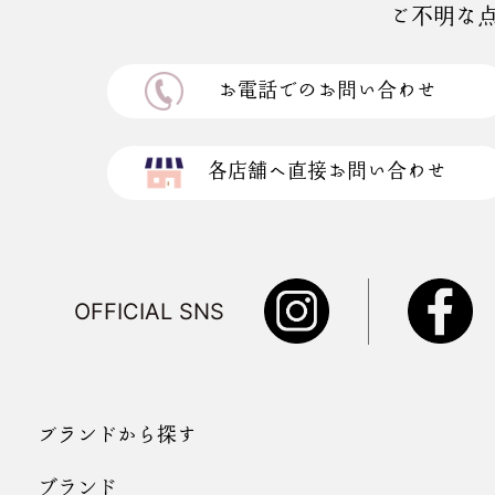
ご不明な
2. 当社が別途規定する個別規定
または追加規定が矛盾する場合は、
3. 当社は、必要に応じて本規約
お電話でのお問い合わせ
にご利用者が本サイトをご利用され
第3条 本サービスの利用
各店舗へ直接お問い合わせ
1. 営業目的の事業者、転売・転貸
2. ご利用者は、本規約に従い、本
3. ご利用者は、本サイトを通じ
ん。
4. 本サイトのご利用に関連して
該ご利用者は自己の費用と責任でか
OFFICIAL SNS
第4条 著作権等
1. 本サイトまたは当社から発信
ンロードされたもの、編集された
り、著作権法および著作権に関する
ブランドから探す
2. 前項の規定に違反して肖像権
るとともに、当社に対して何等の迷
ブランド