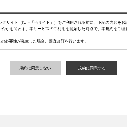
ピングサイト（以下「当サイト」）をご利用される前に、下記の内容をお
か否かを問わず、本サービスのご利用を開始した時点で、本規約をご理
しの必要性が発生した場合、適宜改訂を行います。
規約に同意しない
規約に同意する
といいます。）はインターネット上で運営するウェブサイト「やまと
社が会員、会員以外のお客様もしくはその他のご利用者（以下、「ご利
ます。）のご利用規約として、本規約を定めます。
ものです。営業目的の事業者、転売・転貸目的のお客様の利用はできま
される全てのご利用者に適用されます。本サイトをご利用された際は、