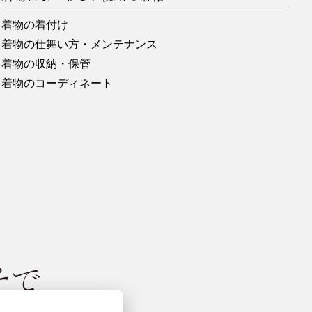
コンセプト、提案、コメントその他の情
ません。また当社は、ご利用者お客様
着物の着付け
す。当社は情報等に関して一切の守秘
着物の仕舞い方・メンテナンス
、その情報等から生じるいかなる問題
着物の収納・保管
着物のコーディネート
供する行為。
バシーポリシー」に基づき、適切に取扱
。
情報を共同利用する会社が加わった場合