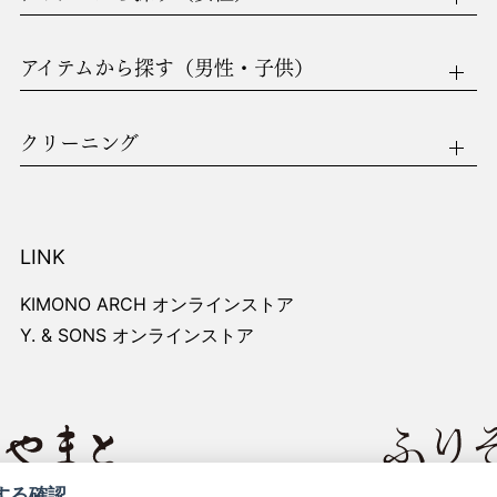
その他の手段をもって当社および本サイトに送付する全てのアイデア、
。なお、個人情報は除きます。）について、当社は監視する義務を負い
、ご利用者がその情報に関する一切の権利を放棄されたものとみなしま
アイテムから探す（男性・子供）
ゆる目的にその情報提供者に対価を支払うことなく使用できるものとし
クリーニング
プライバシーその他の権利を侵害する行為、またはその恐れのある行為。
利益もしくは損害を与える行為、またはそのおそれのある行為。
実に反する情報他、公序良俗に反する、またはそのおそれのある情報を提
LINK
行為、その他法令に違反する行為、またはそのおそれのある行為。
またはこれらに類する行為、その他の政治および宗教に関する行為。
KIMONO ARCH オンラインストア
不正に使用する行為。
行為。
Y. & SONS オンラインストア
（以下、「個人情報」といいます。）を当サイト内に掲出する「プライ
ビスの提供に関する業務と個人認証以外の目的のために利用いたしません
注１）は、前項の利用目的の範囲で個人情報を共同利用します。新たに
する確認