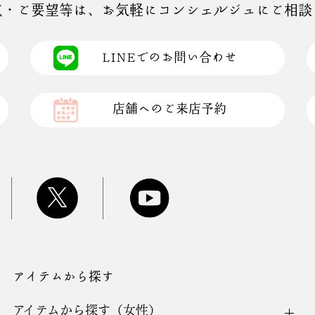
点・ご要望等は、お気軽にコンシェルジュにご相談
、随時本サイト内に掲示し、または通知する追加規定は、本規約の一部
個別規定または追加規定が優先して適用されます。
を変更することがあります。この場合当社は、変更後の規約を当社が適
LINEでのお問い合わせ
た際は、ご利用者は当該変更にご同意され承諾されたものとみなされま
店舗へのご来店予約
目的のお客様はご利用できません。
サイトをご利用いただきます。
て発信する情報について一切の責任を負うものとし、当社に対して何等
、ご利用者が本サイトまたは他のご利用者に対して迷惑または損害を与
かる問題・損害・紛争を解決するものとし、当社に対して何等の迷惑ま
される通知に含まれる全てのコンテンツ（文字、グラフィック、ロゴ、
データ、ソフトウェア等をいい、これらに限定されません。）は、当
国際法によって保護されています。全てのコンテンツの無断転載をお断
アイテムから探す
、著作権等の知的財産権に関する問題が生じた場合、ご利用者は自己の
惑または損害等を与えてはなりません。
アイテムから探す（女性）