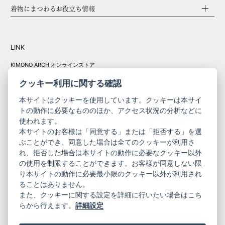
関する国際法によって保護されています。全てのコンテンツの
着物にまつわるお役立ち情報
無断転載をお断りいたします。
2. 前項の規定に違反して肖像権、著作権等の知的財産権に関す
る問題が生じた場合、ご利用者は自己の費用と責任において、
その問題を解決するとともに、当社に対して何等の迷惑または
LINK
損害等を与えてはなりません。
3. ご利用者が電子メールまたはその他の手段をもって当社およ
KIMONO ARCH オンラインストア
Y. & SONS オンラインストア
び本サイトに送付する全てのアイデア、コンセプト、提案、コ
クッキー利用に関する確認
メントその他の情報（以下、「情報等」といいます。なお、個
人情報は除きます。）について、当社は監視する義務を負いま
本サイトはクッキーを使用しています。クッキーは本サイ
せん。また当社は、ご利用者お客様が情報等を当社に送付した
トの動作に必要なもののほか、アクセス状況の分析などに
時点で、ご利用者がその情報に関する一切の権利を放棄された
使われます。
ものとみなします。当社は情報等に関して一切の守秘義務を負
きものやまと振
本サイトのお客様は「同意する」または「拒否する」を選
わず、将来にわたりあらゆる目的にその情報提供者に対価を支
コーポレート
袖
ぶことができ、同意した場合は全てのクッキーが利用さ
払うことなく使用できるものとし、その情報等から生じるいか
サイト
サイト
れ、拒否した場合は本サイトの動作に必要なクッキー以外
なる問題について一切責任を負いません。
の使用を制限することができます。お客様が同意しない限
ニュースレター
ご利用案内
り本サイトの動作に必要最小限のクッキー以外が利用され
第5条 禁止事項
お問い合わせ
よくある質問
ることはありません。
1. 当社または第三者の財産権、プライバシーその他の権利を侵
プライバシーポリシー
特定商取引法に基づく表記
また、クッキーに関する設定を詳細に行いたい場合はこち
害する行為、またはその恐れのある行為。
ご利用規約
らから行えます。
詳細設定
2. 当社または第三者に迷惑、不利益もしくは損害を与える行
為、またはそのおそれのある行為。