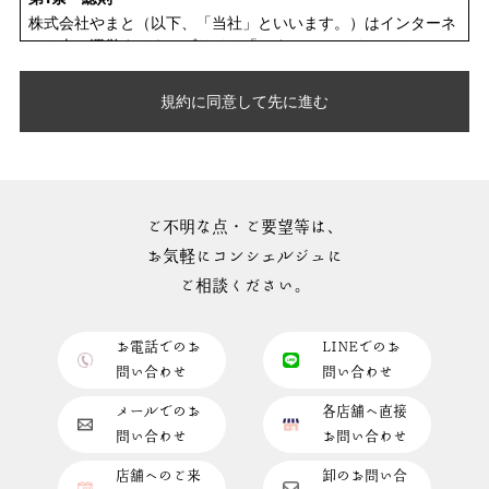
株式会社やまと（以下、「当社」といいます。）はインターネ
ット上で運営するウェブサイト「やまとオンラインストア」
（以下、「本サイト」といいます。）において、当社が会員、
会員以外のお客様もしくはその他のご利用者（以下、「ご利用
規約に同意して先に進む
者」といいます。）に提供するサービス（以下、「本サービ
ス」といいます。）のご利用規約として、本規約を定めます。
本サイトは一般のお客様に限定したものです。営業目的の事業
者、転売・転貸目的のお客様の利用はできません。
第2条 規約の範囲と変更
ご不明な点・ご要望等は、
1. 本規約は、本サイトをご利用される全てのご利用者に適用さ
お気軽にコンシェルジュに
れます。本サイトをご利用された際は、ご利用者は本規約にご
ご相談ください。
同意されご承諾されたものとみなされます。
2. 当社が別途規定する個別規定、随時本サイト内に掲示し、ま
たは通知する追加規定は、本規約の一部を構成します。なお、
お電話でのお
LINEでのお
本規約と個別規定または追加規定が矛盾する場合は、個別規定
問い合わせ
問い合わせ
または追加規定が優先して適用されます。
3. 当社は、必要に応じて本規約を変更することがあります。こ
メールでのお
各店舗へ直接
の場合当社は、変更後の規約を当社が適当と判断する方法で告
問い合わせ
お問い合わせ
知します。変更後にご利用者が本サイトをご利用された際は、
ご利用者は当該変更にご同意され承諾されたものとみなされま
店舗へのご来
卸のお問い合