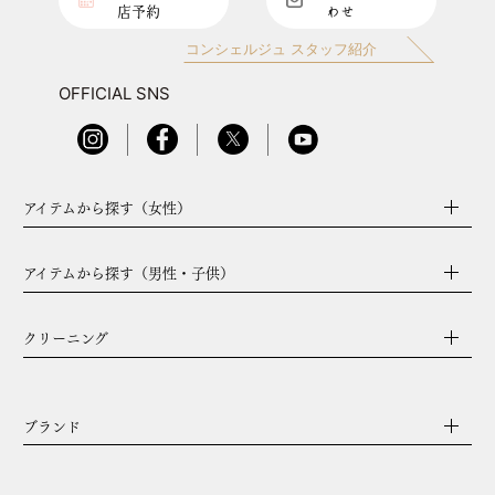
す。
店予約
わせ
第3条 本サービスの利用
コンシェルジュ スタッフ紹介
1. 営業目的の事業者、転売・転貸目的のお客様はご利用できま
せん。
OFFICIAL SNS
2. ご利用者は、本規約に従い、本サイトをご利用いただきま
す。
3. ご利用者は、本サイトを通じて発信する情報について一切の
責任を負うものとし、当社に対して何等の迷惑または損害等を
アイテムから探す（女性）
与えてはなりません。
4. 本サイトのご利用に関連して、ご利用者が本サイトまたは他
のご利用者に対して迷惑または損害を与えた場合、または紛争
アイテムから探す（男性・子供）
を生じた場合、当該ご利用者は自己の費用と責任でかかる問
題・損害・紛争を解決するものとし、当社に対して何等の迷惑
または損害等を与えてはなりません。
クリーニング
第4条 著作権等
1. 本サイトまたは当社から発信される通知に含まれる全てのコ
ンテンツ（文字、グラフィック、ロゴ、アイコン、画像、デジ
ブランド
タル形式にてダウンロードされたもの、編集されたデータ、ソ
フトウェア等をいい、これらに限定されません。）は、当社ま
たはコンテンツ提供者の財産であり、著作権法および著作権に