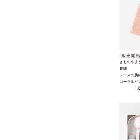
きものやま
腰紐
レースの胸
コーラルピ
1