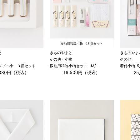
と
きものやまと
きものやま
その他・小物
その他
ップ・小 ３個セット
振袖用和装小物セット M/L
着付小物15
,080円（税込）
16,500円（税込）
2