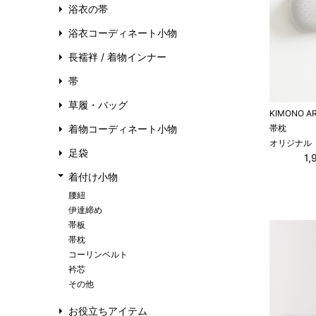
浴衣の帯
浴衣コーディネート小物
長襦袢 / 着物インナー
帯
草履・バッグ
KIMONO A
着物コーディネート小物
帯枕
オリジナル
足袋
1
着付け小物
腰紐
伊達締め
帯板
帯枕
コーリンベルト
衿芯
その他
お役立ちアイテム