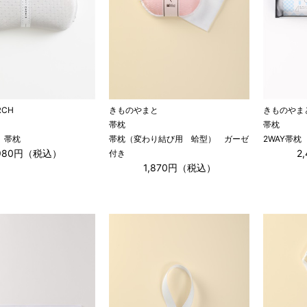
RCH
きものやまと
きものやま
帯枕
帯枕
 帯枕
帯枕（変わり結び用 蛤型） ガーゼ
2WAY帯枕
,980円（税込）
2
付き
1,870円（税込）