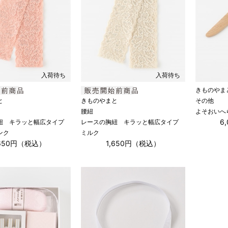
入荷待ち
入荷待ち
きものやま
と
きものやまと
その他
腰紐
よそおいへ
6
紐 キラッと幅広タイプ
レースの胸紐 キラッと幅広タイプ
ンク
ミルク
,650円（税込）
1,650円（税込）