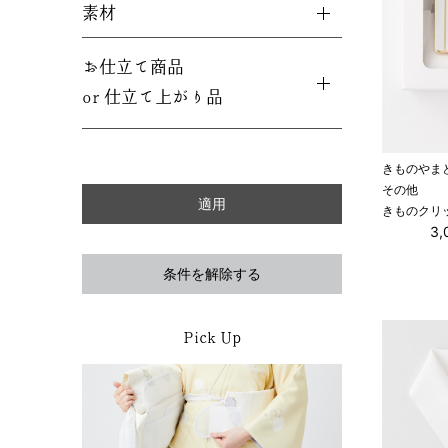
素材
お仕立て商品
or 仕立て上がり品
きものやま
その他
きものクリ
3
条件を解除する
Pick Up