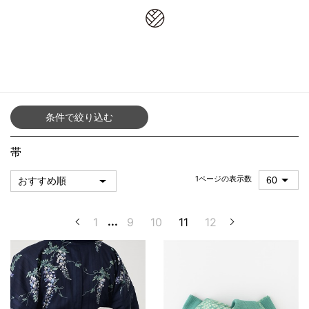
8,800円(税込)以上お買上げで送料無料
TOP
／
アイテムから探す（女性）
／
帯
条件で絞り込む
帯
1ページの表示数
1
...
9
10
11
12