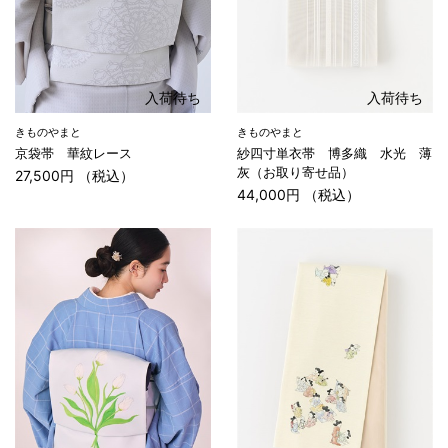
入荷待ち
入荷待ち
きものやまと
きものやまと
京袋帯 華紋レース
紗四寸単衣帯 博多織 水光 薄
灰（お取り寄せ品）
27,500円 （税込）
44,000円 （税込）