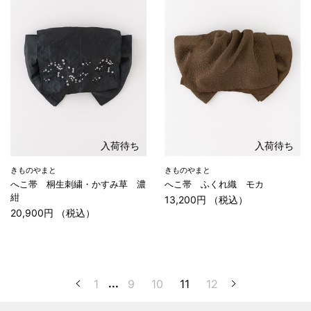
入荷待ち
入荷待ち
きものやまと
きものやまと
へこ帯 桐生刺繍・かすみ草 濃
へこ帯 ふくれ織 モカ
紺
13,200円 （税込）
20,900円 （税込）
1
...
9
10
11
12