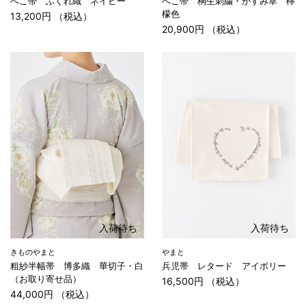
へこ帯 ふくれ織 ネイビー
へこ帯 桐生刺繍・かすみ草 檸
檬色
13,200円 （税込）
20,900円 （税込）
入荷待ち
入荷待ち
きものやまと
やまと
粗紗半幅帯 博多織 華切子・白
兵児帯 レタード アイボリー
（お取り寄せ品）
16,500円 （税込）
44,000円 （税込）