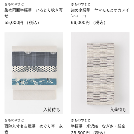
きものやまと
きものやまと
染め両面半幅帯 いろどり吹き寄
染め京袋帯 ヤマモモとオカメイ
せ
ンコ 白
55,000円 （税込）
66,000円 （税込）
入荷待ち
入荷待ち
きものやまと
きものやまと
西陣九寸名古屋帯 めぐり帯 灰
半幅帯 米沢織 なぎさ・碧空
色
38,500円 （税込）