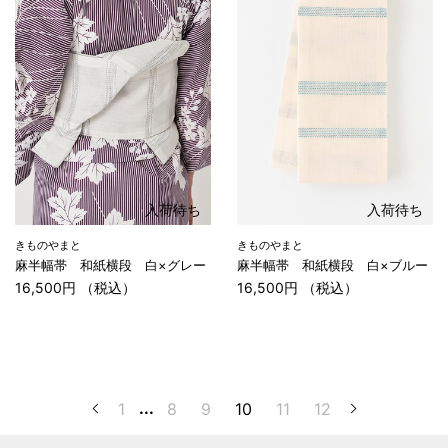
入荷待ち
入荷待ち
きものやまと
きものやまと
麻半幅帯 和紙横段 白×グレー
麻半幅帯 和紙横段 白×ブルー
16,500円 （税込）
16,500円 （税込）
1
...
8
9
10
11
12