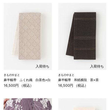
入荷待ち
入荷待ち
きものやまと
きものやまと
麻半幅帯 ふくれ織 白茶色×白
麻半幅帯 和紙横段 茶×茶
16,500円 （税込）
16,500円 （税込）