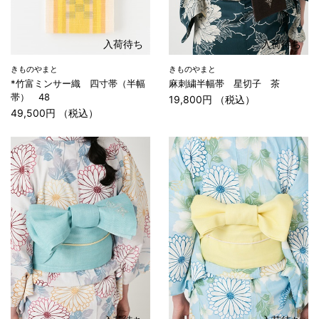
入荷待ち
入荷待ち
きものやまと
きものやまと
*竹富ミンサー織 四寸帯（半幅
麻刺繍半幅帯 星切子 茶
帯） 48
19,800円 （税込）
49,500円 （税込）