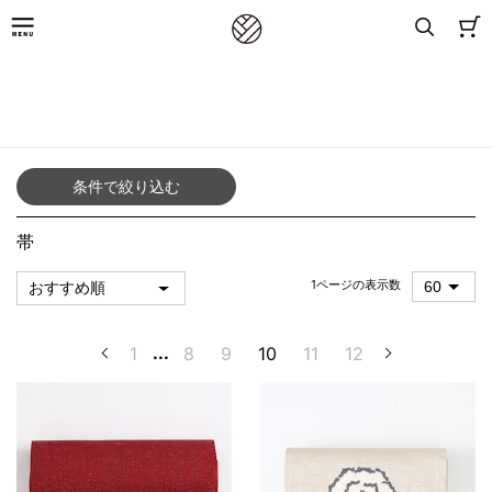
8,800円(税込)以上お買上げで送料無料
TOP
／
アイテムから探す（女性）
／
帯
条件で絞り込む
帯
1ページの表示数
1
...
8
9
10
11
12