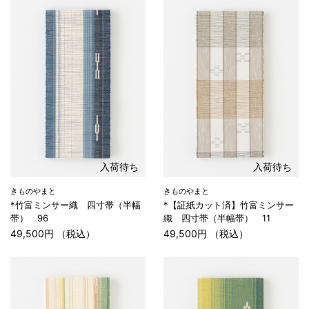
入荷待ち
入荷待ち
きものやまと
きものやまと
*竹富ミンサー織 四寸帯（半幅
*【証紙カット済】竹富ミンサー
帯） 96
織 四寸帯（半幅帯） 11
49,500円 （税込）
49,500円 （税込）