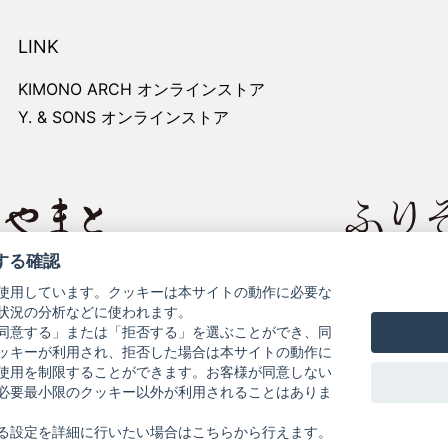
LINK
KIMONO ARCH オンラインストア
Y. & SONS オンラインストア
する確認
レートサイト
きものやまと
使用しています。クッキーは本サイトの動作に必要な
状況の分析などに使われます。
同意する」または「拒否する」を選ぶことができ、同
ッキーが利用され、拒否した場合は本サイトの動作に
使用を制限することができます。お客様が同意しない
必要最小限のクッキー以外が利用されることはありま
お問い合わせ
よくある質問
プライバシーポリシー
特
る設定を詳細に行いたい場合はこちらから行えます。