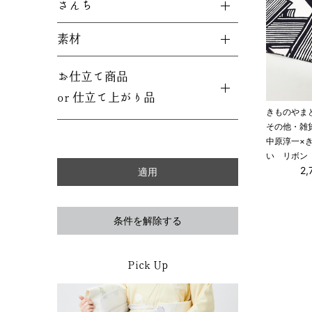
さんち
素材
お仕立て商品
or 仕立て上がり品
きものやま
その他・雑
中原淳一×
い リボン
2
条件を解除する
Pick Up