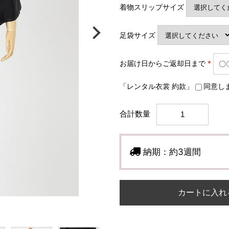
着物スリップサイズ
足袋サイズ
お届け日からご返却日まで
*
「レンタル衣裳 約款」
同意し
合計数量
納期：
約3週間
カートに入れ