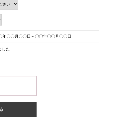
ました
る