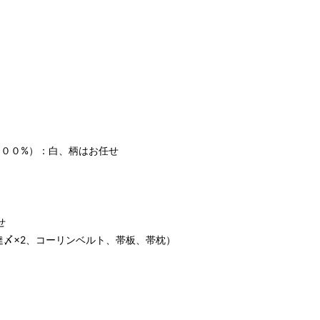
ヒップ目安
身丈
裄丈
肩幅
約158cm
約64.5cm
約32cm
～95cm
4尺1寸
1尺7寸
8寸5分
寸法です。もともと鯨のひげで作られた道具で測っていたの
００%）：白、柄はお任せ
.8cm １分＝約0.38cm
 cm はおおよその長さとなります。
せ
達〆×2、コーリンベルト、帯板、帯枕）