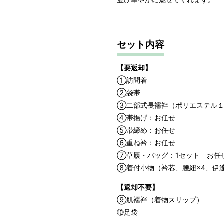
サイズ
身長目安
セット内容
M
～158cm
【要返却】
①訪問着
②袋帯
1 寸法は鯨尺（くじらじゃく）
③二部式長襦袢（ポリエステル１
で鯨尺と言います。
④帯揚げ：お任せ
単位：１尺＝約38cm １寸＝約3
⑤帯締め：お任せ
2 鯨尺寸法となりますので上表の
⑥重ね衿：お任せ
⑦草履・バッグ：1セット お任
⑧着付小物（衿芯、腰紐×4、伊
【返却不要】
⑨肌襦袢（着物スリップ）
⑩足袋