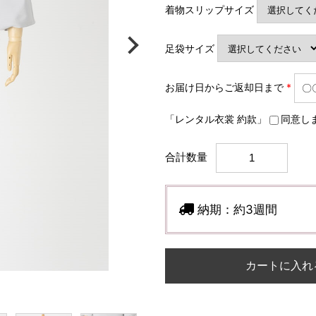
着物スリップサイズ
足袋サイズ
お届け日からご返却日まで
*
「レンタル衣裳 約款」
同意し
合計数量
納期：
約3週間
カートに入れ