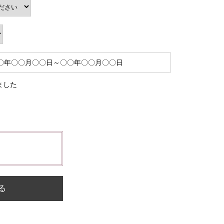
ました
る