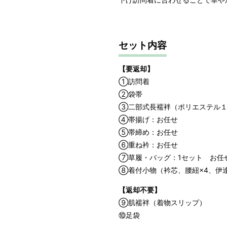
サイズ
身長目安
セット内容
M
～158cm
【要返却】
①訪問着
②袋帯
1 寸法は鯨尺（くじらじゃく）
③二部式長襦袢（ポリエステル１
で鯨尺と言います。
④帯揚げ：お任せ
単位：１尺＝約38cm １寸＝約3
⑤帯締め：お任せ
2 鯨尺寸法となりますので上表の
⑥重ね衿：お任せ
⑦草履・バッグ：1セット お任
⑧着付小物（衿芯、腰紐×4、伊
【返却不要】
⑨肌襦袢（着物スリップ）
⑩足袋