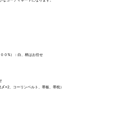
ヒップ目安
身丈
裄丈
肩幅
約158cm
約64.5cm
約32cm
～95cm
4尺1寸
1尺7寸
8寸5分
寸法です。もともと鯨のひげで作られた道具で測っていたの
００%）：白、柄はお任せ
.8cm １分＝約0.38cm
 cm はおおよその長さとなります。
せ
達〆×2、コーリンベルト、帯板、帯枕）