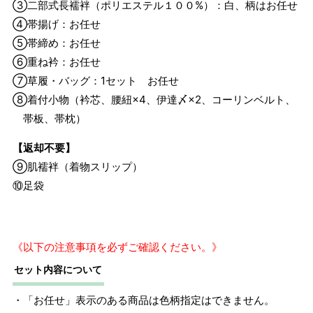
③二部式長襦袢（ポリエステル１００%）：白、柄はお任せ
④帯揚げ：お任せ
⑤帯締め：お任せ
⑥重ね衿：お任せ
⑦草履・バッグ：1セット お任せ
⑧着付小物（衿芯、腰紐×4、伊達〆×2、コーリンベルト、
帯板、帯枕）
【返却不要】
⑨肌襦袢（着物スリップ）
⑩足袋
《以下の注意事項を必ずご確認ください。》
サイズ
身長目安
ヒップ目安
身丈
約158cm
セット内容について
M
～158cm
～95cm
4尺1寸
・「お任せ」表示のある商品は色柄指定はできません。