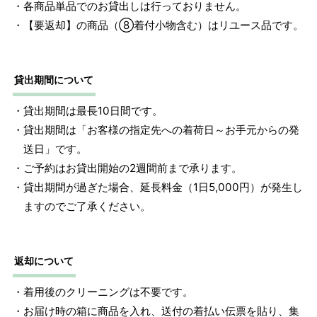
・各商品単品でのお貸出しは行っておりません。
1 寸法は鯨尺（くじらじゃく）寸法です。もともと鯨のひげ
・【要返却】の商品（⑧着付小物含む）はリユース品です。
で作られた道具で測っていたので鯨尺と言います。
単位：１尺＝約38cm １寸＝約3.8cm １分＝約0.38cm
2 鯨尺寸法となりますので上表の cm はおおよその長さとな
貸出期間について
ります。
・貸出期間は最長10日間です。
・貸出期間は「お客様の指定先への着荷日～お手元からの発
送日」です。
・ご予約はお貸出開始の2週間前まで承ります。
・貸出期間が過ぎた場合、延長料金（1日5,000円）が発生し
ますのでご了承ください。
返却について
・着用後のクリーニングは不要です。
・お届け時の箱に商品を入れ、送付の着払い伝票を貼り、集