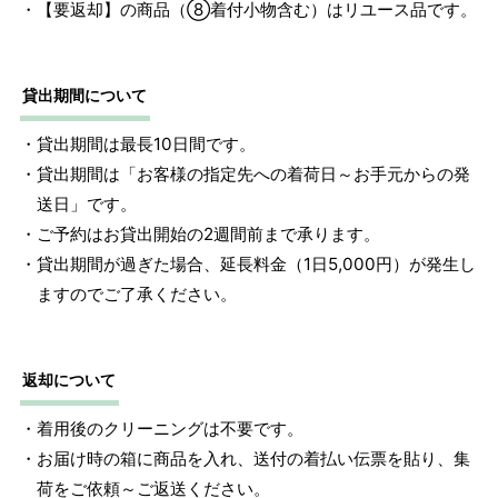
・【要返却】の商品（⑧着付小物含む）はリユース品です。
1 寸法は鯨尺（くじらじゃく）寸法です。もともと鯨のひげ
で作られた道具で測っていたので鯨尺と言います。
単位：１尺＝約38cm １寸＝約3.8cm １分＝約0.38cm
貸出期間について
2 鯨尺寸法となりますので上表の cm はおおよその長さとな
・貸出期間は最長10日間です。
ります。
・貸出期間は「お客様の指定先への着荷日～お手元からの発
送日」です。
・ご予約はお貸出開始の2週間前まで承ります。
・貸出期間が過ぎた場合、延長料金（1日5,000円）が発生し
ますのでご了承ください。
返却について
・着用後のクリーニングは不要です。
・お届け時の箱に商品を入れ、送付の着払い伝票を貼り、集
荷をご依頼～ご返送ください。