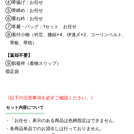
④帯揚げ：お任せ
⑤帯締め：お任せ
⑥重ね衿：お任せ
⑦草履・バッグ：1セット お任せ
⑧着付小物（衿芯、腰紐×4、伊達〆×2、コーリンベルト、
帯板、帯枕）
【返却不要】
⑨肌襦袢（着物スリップ）
⑩足袋
《以下の注意事項を必ずご確認ください。》
サイズ
身長目安
ヒップ目安
身丈
セット内容について
約164cm
L
～168cm
～98cm
・「お任せ」表示のある商品は色柄指定はできません。
4尺3寸
・各商品単品でのお貸出しは行っておりません。