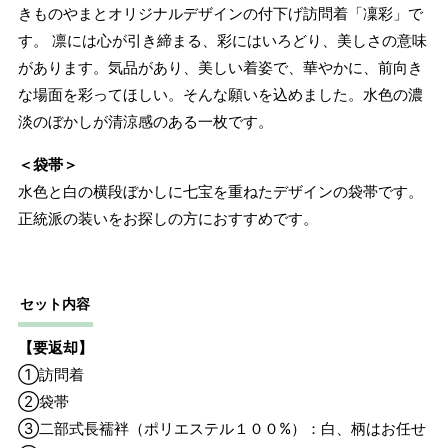
きものやまとオリジナルデザインの付下げ訪問着「凜彩」で
す。 凛には心が引き締まる、彩にはいろどり、美しさの意味
があります。気品があり、美しい着姿で、華やかに、前向き
な場面を彩ってほしい。そんな願いを込めました。水色の濃
淡のぼかしが清涼感のある一枚です。
＜袋帯＞
水色と白の横段ぼかしに七宝を重ねたデザインの袋帯です。
正統派の装いをお探しの方におすすめです。
セット内容
【要返却】
①訪問着
②袋帯
③二部式長襦袢（ポリエステル１００%）：白、柄はお任せ