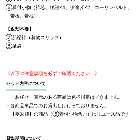
⑥着付小物（衿芯、腰紐×4、伊達〆×2、コーリンベルト、
帯板、帯枕）
【返却不要】
⑦肌襦袢（着物スリップ）
⑧足袋
《以下の注意事項を必ずご確認ください。》
セット内容について
・「お任せ」表示のある商品は色柄指定はできません。
サイズ
身長目安
ヒップ目安
身丈
・各商品単品でのお貸出しは行っておりません。
約164cm
L
～168cm
～98cm
・【要返却】の商品（⑥着付小物含む）はリユース品です。
4尺3寸
1 寸法は鯨尺（くじらじゃく）寸法です。もともと鯨のひげ
貸出期間について