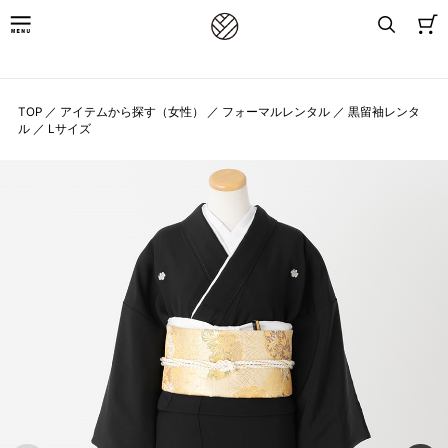
8,800円(税込)以上お買上げで送料無料
TOP
／
アイテムから探す（女性）
／
フォーマルレンタル
／
黒留袖レンタ
ル
／
Lサイズ