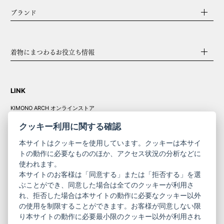
ブランド
着物にまつわるお役立ち情報
LINK
KIMONO ARCH オンラインストア
Y. & SONS オンラインストア
クッキー利用に関する確認
本サイトはクッキーを使用しています。クッキーは本サイ
トの動作に必要なもののほか、アクセス状況の分析などに
使われます。
きものやまと振
本サイトのお客様は「同意する」または「拒否する」を選
コーポレート
袖
ぶことができ、同意した場合は全てのクッキーが利用さ
れ、拒否した場合は本サイトの動作に必要なクッキー以外
サイト
サイト
の使用を制限することができます。お客様が同意しない限
ニュースレター
ご利用案内
り本サイトの動作に必要最小限のクッキー以外が利用され
お問い合わせ
よくある質問