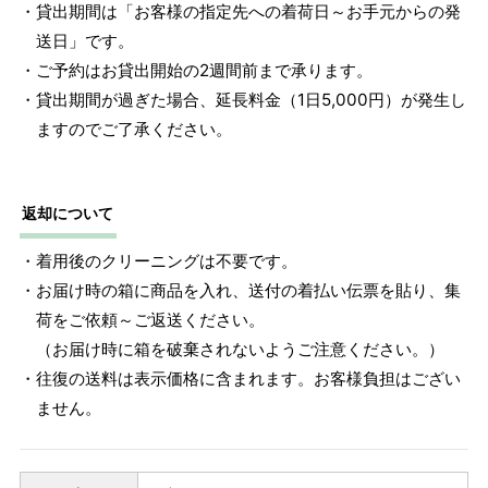
・貸出期間は「お客様の指定先への着荷日～お手元からの発
で作られた道具で測っていたので鯨尺と言います。
送日」です。
単位：１尺＝約38cm １寸＝約3.8cm １分＝約0.38cm
・ご予約はお貸出開始の2週間前まで承ります。
2 鯨尺寸法となりますので上表の cm はおおよその長さとな
・貸出期間が過ぎた場合、延長料金（1日5,000円）が発生し
ります。
ますのでご了承ください。
返却について
・着用後のクリーニングは不要です。
・お届け時の箱に商品を入れ、送付の着払い伝票を貼り、集
荷をご依頼～ご返送ください。
（お届け時に箱を破棄されないようご注意ください。）
・往復の送料は表示価格に含まれます。お客様負担はござい
ません。