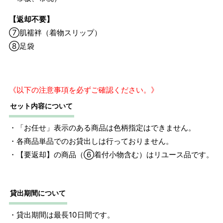
【返却不要】
⑦肌襦袢（着物スリップ）
⑧足袋
《以下の注意事項を必ずご確認ください。》
セット内容について
・「お任せ」表示のある商品は色柄指定はできません。
・各商品単品でのお貸出しは行っておりません。
・【要返却】の商品（⑥着付小物含む）はリユース品です。
サイズ
身長目安
ヒップ目安
身丈
約158cm
M
～158cm
～95cm
4尺1寸
貸出期間について
・貸出期間は最長10日間です。
1 寸法は鯨尺（くじらじゃく）寸法です。もともと鯨のひげ