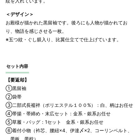
紋を入れています。
＜デザイン＞
お殿様が描かれた黒留袖です。後ろにも人物が描かれてお
り、物語を感じさせる一枚。
※五つ紋・ぐし躾入り、比翼仕立てで仕上げています。
セット内容
【要返却】
①黒留袖
②袋帯
③二部式長襦袢（ポリエステル１００%）：白、柄はお任せ
④帯揚・帯締め・末広セット：金系・銀系お任せ
⑤草履・バッグ：1セット 金系・銀系お任せ
⑥着付小物（衿芯、腰紐×4、伊達〆×2、コーリンベルト、
帯板、帯枕）