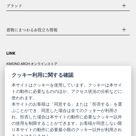
ブランド
着物にまつわるお役立ち情報
LINK
KIMONO ARCH オンラインストア
Y. & SONS オンラインストア
クッキー利用に関する確認
本サイトはクッキーを使用しています。クッキーは本サイ
トの動作に必要なもののほか、アクセス状況の分析などに
使われます。
きものやまと振
本サイトのお客様は「同意する」または「拒否する」を選
コーポレート
袖
ぶことができ、同意した場合は全てのクッキーが利用さ
れ、拒否した場合は本サイトの動作に必要なクッキー以外
サイト
サイト
の使用を制限することができます。お客様が同意しない限
ニュースレター
ご利用案内
り本サイトの動作に必要最小限のクッキー以外が利用され
お問い合わせ
よくある質問
ることはありません。