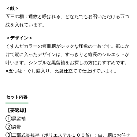
ります。
＜紋＞
五三の桐：通紋と呼ばれる、どなたでもお召いただける五つ
紋を入れています。
＜デザイン＞
くすんだカラーの短冊柄がシックな印象の一枚です。裾にか
けて縦に入ったデザインは、すっきりと縦長のシルエットが
叶います。シンプルな黒留袖をお探しの方におすすめです。
※五つ紋・ぐし躾入り、比翼仕立てで仕上げています。
セット内容
【要返却】
①黒留袖
②袋帯
③二部式長襦袢（ポリエステル１００%）：白、柄はお任せ