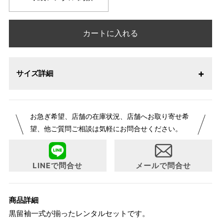
カートに入れる
サイズ詳細
サイズ
身長目安
ヒップ目安
身丈
お急ぎ希望、店舗の在庫状況、店舗へお取り寄せ希
約152cm
望、他ご質問ご相談は気軽にお問合せください。
S
～154cm
～90cm
4尺
LINEで問合せ
メールで問合せ
1 寸法は鯨尺（くじらじゃく）寸法です。もともと鯨のひげ
で作られた道具で測っていたので鯨尺と言います。
単位：１尺＝約38cm １寸＝約3.8cm １分＝約0.38cm
商品詳細
2 鯨尺寸法となりますので上表の cm はおおよその長さとな
黒留袖一式が揃ったレンタルセットです。