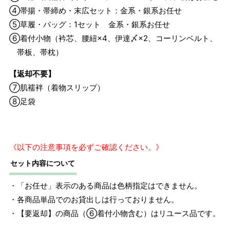
④帯揚・帯締め・末広セット：金系・銀系お任せ
⑤草履・バッグ：1セット 金系・銀系お任せ
⑥着付小物（衿芯、腰紐×4、伊達〆×2、コーリンベルト、
帯板、帯枕）
【返却不要】
⑦肌襦袢（着物スリップ）
⑧足袋
《以下の注意事項を必ずご確認ください。》
セット内容について
・「お任せ」表示のある商品は色柄指定はできません。
・各商品単品でのお貸出しは行っておりません。
・【要返却】の商品（⑥着付小物含む）はリユース品です。