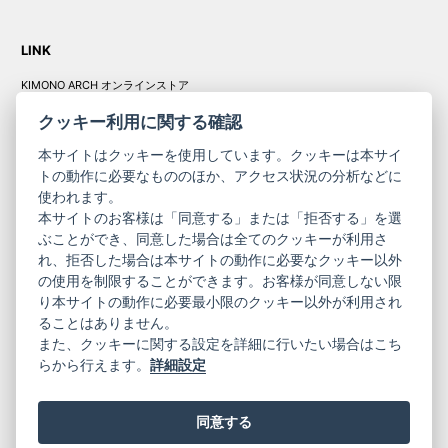
LINK
KIMONO ARCH オンラインストア
Y. & SONS オンラインストア
クッキー利用に関する確認
本サイトはクッキーを使用しています。クッキーは本サイ
トの動作に必要なもののほか、アクセス状況の分析などに
使われます。
きものやまと振
本サイトのお客様は「同意する」または「拒否する」を選
コーポレート
袖
ぶことができ、同意した場合は全てのクッキーが利用さ
れ、拒否した場合は本サイトの動作に必要なクッキー以外
サイト
サイト
の使用を制限することができます。お客様が同意しない限
ニュースレター
ご利用案内
り本サイトの動作に必要最小限のクッキー以外が利用され
お問い合わせ
よくある質問
ることはありません。
プライバシーポリシー
特定商取引法に基づく表記
また、クッキーに関する設定を詳細に行いたい場合はこち
ご利用規約
らから行えます。
詳細設定
同意する