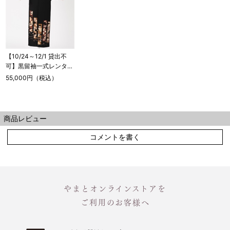
【10/24～12/1 貸出不
可】黒留袖一式レンタ
ル 短冊【小さめサイ
55,000円（税込）
ズ】
商品レビュー
コメントを書く
やまとオンラインストアを
ご利用のお客様へ