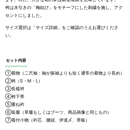
長襦袢
着物に合わせた寸法
袴は水引きの「梅結び」をモチーフにした刺繍を施し、アク
袴下帯
フリーサイズ
セントにしました。
重ね衿
フリーサイズ
サイズ選択は「サイズ詳細」をご確認のうえお選びくださ
装履セット
フリーサイズ（23.0cm～24.0cm
い。
の場合
目安）
選択欄よりサイズをお選びくださ
履物
ブーツがセ
い。
セット内容
ットの場合
22.5cm～24.5cm（0.5cm刻みでご
用意）
①着物（二尺袖：袖が振袖よりも短く通常の着物より長め）
②袴（S・M・L）
着付小物
フリーサイズ
③長襦袢
④袴下帯
⑤重ね衿
⑥装履（草履もしくはブーツ、商品画像と同じもの）
⑦着付小物（衿芯、腰紐、伊達〆、帯板）