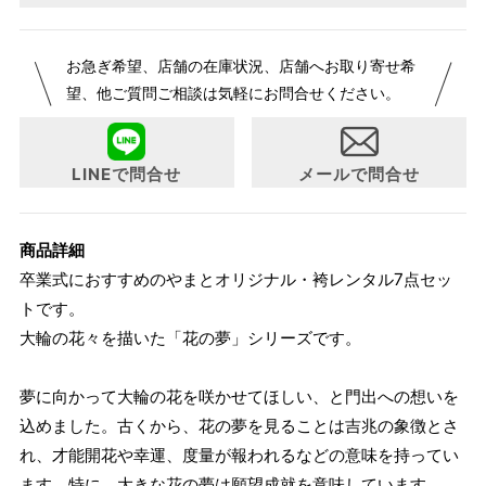
セット内容
お急ぎ希望、店舗の在庫状況、店舗へお取り寄せ希
フリーサイズ
望、他ご質問ご相談は気軽にお問合せください。
着物（二尺袖）
身丈：109cm 裄丈：68cm 袖丈：76cm ジャ
ストサイズは身長160cmです。
LINEで問合せ
メールで問合せ
3サイズよりお選びいただけます。
袴の紐下丈の寸
サイズ
身長目安
商品詳細
法
卒業式におすすめのやまとオリジナル・袴レンタル7点セッ
145cm～
S
87cm
トです。
袴
153cm
大輪の花々を描いた「花の夢」シリーズです。
153cm～
M
91cm
160cm
夢に向かって大輪の花を咲かせてほしい、と門出への想いを
160cm～
込めました。古くから、花の夢を見ることは吉兆の象徴とさ
L
95cm
れ、才能開花や幸運、度量が報われるなどの意味を持ってい
165cm
ます。特に、大きな花の夢は願望成就を意味しています。