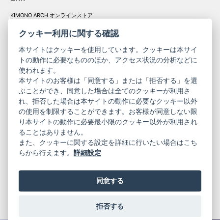
KIMONO ARCH オンラインストア
Y. & SONS オンラインストア
クッキー利用に関する確認
本サイトはクッキーを使用しています。クッキーは本サイ
トの動作に必要なもののほか、アクセス状況の分析などに
使われます。
きものやまと振
本サイトのお客様は「同意する」または「拒否する」を選
コーポレート
袖
ぶことができ、同意した場合は全てのクッキーが利用さ
れ、拒否した場合は本サイトの動作に必要なクッキー以外
サイト
サイト
の使用を制限することができます。お客様が同意しない限
ニュースレター
ご利用案内
り本サイトの動作に必要最小限のクッキー以外が利用され
お問い合わせ
よくある質問
ることはありません。
プライバシーポリシー
特定商取引法に基づく表記
また、クッキーに関する設定を詳細に行いたい場合はこち
ご利用規約
らから行えます。
詳細設定
同意する
拒否する
© 2019 YAMATO CO, LTD.
当サイトの情報を転載、複製、改変等は禁止いたします