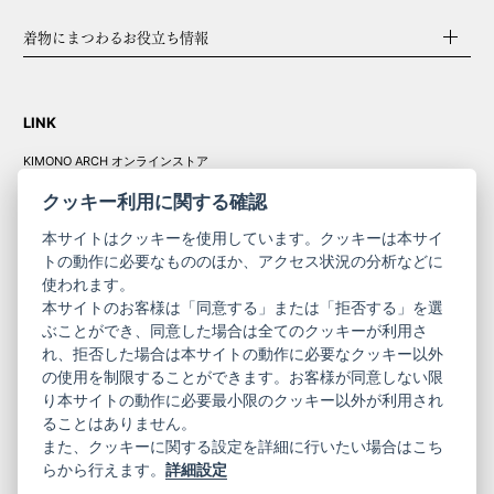
着物にまつわるお役立ち情報
LINK
KIMONO ARCH オンラインストア
Y. & SONS オンラインストア
クッキー利用に関する確認
本サイトはクッキーを使用しています。クッキーは本サイ
トの動作に必要なもののほか、アクセス状況の分析などに
使われます。
きものやまと振
本サイトのお客様は「同意する」または「拒否する」を選
コーポレート
袖
ぶことができ、同意した場合は全てのクッキーが利用さ
れ、拒否した場合は本サイトの動作に必要なクッキー以外
サイト
サイト
の使用を制限することができます。お客様が同意しない限
ニュースレター
ご利用案内
り本サイトの動作に必要最小限のクッキー以外が利用され
お問い合わせ
よくある質問
ることはありません。
プライバシーポリシー
特定商取引法に基づく表記
また、クッキーに関する設定を詳細に行いたい場合はこち
ご利用規約
らから行えます。
詳細設定