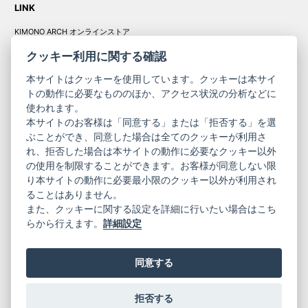
LINK
KIMONO ARCH オンラインストア
Y. & SONS オンラインストア
クッキー利用に関する確認
本サイトはクッキーを使用しています。クッキーは本サイ
トの動作に必要なもののほか、アクセス状況の分析などに
使われます。
きものやまと振
本サイトのお客様は「同意する」または「拒否する」を選
コーポレート
袖
ぶことができ、同意した場合は全てのクッキーが利用さ
れ、拒否した場合は本サイトの動作に必要なクッキー以外
サイト
サイト
の使用を制限することができます。お客様が同意しない限
ニュースレター
ご利用案内
り本サイトの動作に必要最小限のクッキー以外が利用され
お問い合わせ
よくある質問
ることはありません。
プライバシーポリシー
特定商取引法に基づく表記
また、クッキーに関する設定を詳細に行いたい場合はこち
ご利用規約
らから行えます。
詳細設定
同意する
拒否する
© 2019 YAMATO CO, LTD.