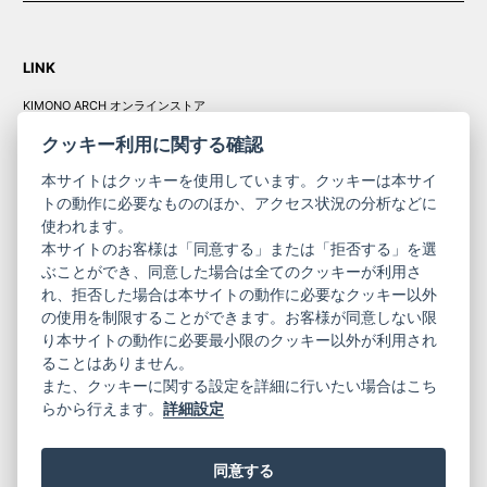
LINK
KIMONO ARCH オンラインストア
Y. & SONS オンラインストア
クッキー利用に関する確認
本サイトはクッキーを使用しています。クッキーは本サイ
トの動作に必要なもののほか、アクセス状況の分析などに
使われます。
きものやまと振
本サイトのお客様は「同意する」または「拒否する」を選
コーポレート
袖
ぶことができ、同意した場合は全てのクッキーが利用さ
れ、拒否した場合は本サイトの動作に必要なクッキー以外
サイト
サイト
の使用を制限することができます。お客様が同意しない限
ニュースレター
ご利用案内
り本サイトの動作に必要最小限のクッキー以外が利用され
お問い合わせ
よくある質問
ることはありません。
プライバシーポリシー
特定商取引法に基づく表記
また、クッキーに関する設定を詳細に行いたい場合はこち
ご利用規約
らから行えます。
詳細設定
同意する