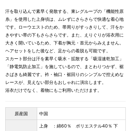
汗を取り込んで素早く発散する、東レグループの「機能性原
糸」を使用した上身頃は、ムレずにさらさらで快適な着心地
です。ローウエストのため、帯周りがすっきりして、汗をか
きやすい帯の下もさらさらです。また、えりぐりが浴衣用に
大きく開いているため、下着が胸元・首元からみえません。
ヘアセットをした後など、足からの着脱も可能です。
スカート部分は汗を素早く吸水・拡散する「吸湿速乾加工」
「静電気防止加工」を施しているので、まとわりつかず、裾
さばきも綺麗です。衿・袖口・裾回りのシンプルで控えめな
レースが、見えない部分もおしゃれに演出します。
浴衣だけでなく、着物にもご利用いただけます。
原産国
中国
上身 ：綿60％ ポリエステル40％ 下