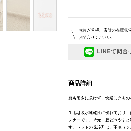
サイズ
S
お急ぎ希望、店舗の在庫状
M
お問合せください。
L
LINEで問合
商品詳細
夏も暑さに負けず、快適にきもの
生地は吸水速乾性に優れており、
ンナーです。衿元・脇と冷やすと
す。セットの保冷剤は、不凍（ジ