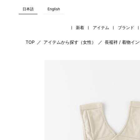
日本語
English
新着
アイテム
ブランド
TOP
／
アイテムから探す（女性）
／
長襦袢 / 着物イ