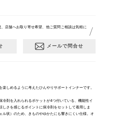
身丈
身巾
53cm
45cm
況、店舗へお取り寄せ希望、他ご質問ご相談は気軽に
55cm
45cm
57cm
48cm
せ
メールで問合せ
を楽しめるように考えたひんやりサポートインナーです。
保冷剤を入れられるポケットが4つ付いている、機能性イ
涼しさを感じるポイントに保冷剤をセットして着用しま
ェル状）のため、きものやゆかたにも響きにくい仕様。オ