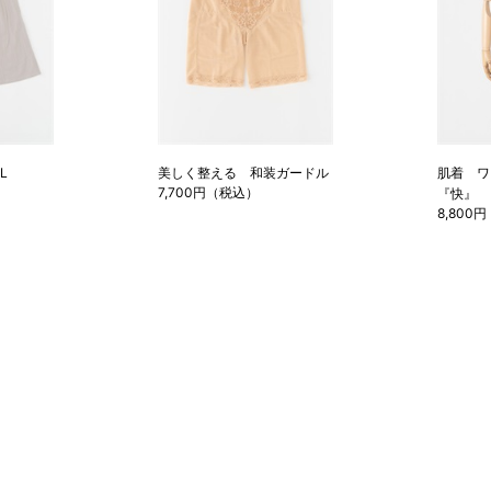
L
美しく整える 和装ガードル
肌着 ワ
7,700円（税込）
『快』 
8,800