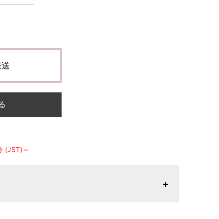
発送
る
(JST)～