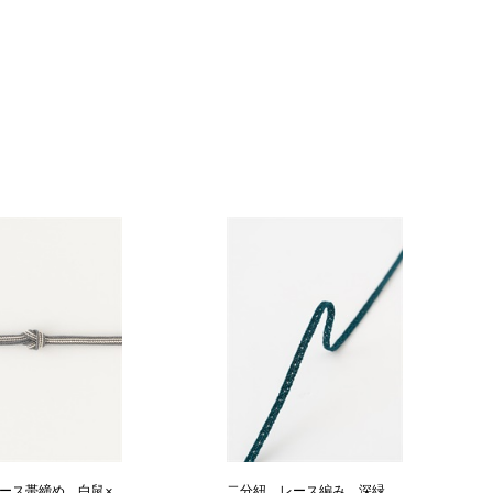
ース帯締め 白鼠×
二分紐 レース編み 深緑