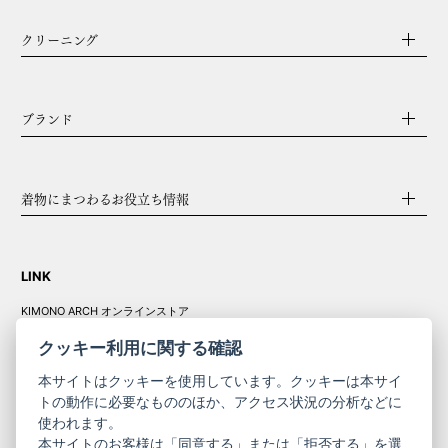
クリーニング
ブランド
着物にまつわるお役立ち情報
LINK
KIMONO ARCH オンラインストア
Y. & SONS オンラインストア
クッキー利用に関する確認
本サイトはクッキーを使用しています。クッキーは本サイ
トの動作に必要なもののほか、アクセス状況の分析などに
使われます。
きものやまと振
本サイトのお客様は「同意する」または「拒否する」を選