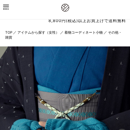
8,800円(税込)以上お買上げで送料無料
TOP
／
アイテムから探す（女性）
／
着物コーディネート小物
／
その他・
雑貨