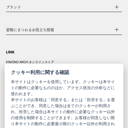
ブランド
着物にまつわるお役立ち情報
LINK
KIMONO ARCH オンラインストア
Y. & SONS オンラインストア
クッキー利用に関する確認
本サイトはクッキーを使用しています。クッキーは本サイ
トの動作に必要なもののほか、アクセス状況の分析などに
使われます。
きものやまと振
本サイトのお客様は「同意する」または「拒否する」を選
コーポレート
袖
ぶことができ、同意した場合は全てのクッキーが利用さ
れ、拒否した場合は本サイトの動作に必要なクッキー以外
サイト
サイト
の使用を制限することができます。お客様が同意しない限
ニュースレター
ご利用案内
り本サイトの動作に必要最小限のクッキー以外が利用され
お問い合わせ
よくある質問