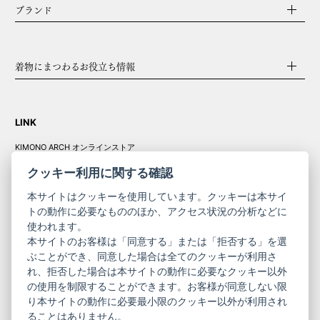
ブランド
着物にまつわるお役立ち情報
LINK
KIMONO ARCH オンラインストア
Y. & SONS オンラインストア
クッキー利用に関する確認
本サイトはクッキーを使用しています。クッキーは本サイ
トの動作に必要なもののほか、アクセス状況の分析などに
使われます。
きものやまと振
本サイトのお客様は「同意する」または「拒否する」を選
コーポレート
袖
ぶことができ、同意した場合は全てのクッキーが利用さ
れ、拒否した場合は本サイトの動作に必要なクッキー以外
サイト
サイト
の使用を制限することができます。お客様が同意しない限
ニュースレター
ご利用案内
り本サイトの動作に必要最小限のクッキー以外が利用され
お問い合わせ
よくある質問
ることはありません。