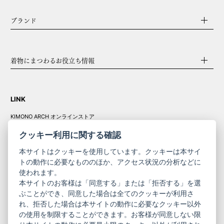
ブランド
着物にまつわるお役立ち情報
LINK
KIMONO ARCH オンラインストア
Y. & SONS オンラインストア
クッキー利用に関する確認
本サイトはクッキーを使用しています。クッキーは本サイ
トの動作に必要なもののほか、アクセス状況の分析などに
使われます。
きものやまと振
本サイトのお客様は「同意する」または「拒否する」を選
コーポレート
袖
ぶことができ、同意した場合は全てのクッキーが利用さ
サイト
サイト
れ、拒否した場合は本サイトの動作に必要なクッキー以外
の使用を制限することができます。お客様が同意しない限
ニュースレター
ご利用案内