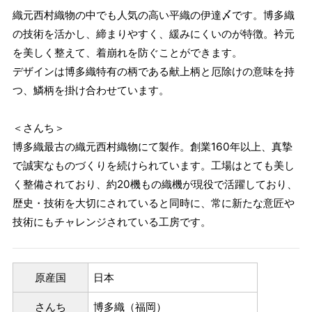
織元西村織物の中でも人気の高い平織の伊達〆です。博多織
の技術を活かし、締まりやすく、緩みにくいのが特徴。衿元
を美しく整えて、着崩れを防ぐことができます。
デザインは博多織特有の柄である献上柄と厄除けの意味を持
つ、鱗柄を掛け合わせています。
＜さんち＞
博多織最古の織元西村織物にて製作。創業160年以上、真摯
で誠実なものづくりを続けられています。工場はとても美し
く整備されており、約20機もの織機が現役で活躍しており、
歴史・技術を大切にされていると同時に、常に新たな意匠や
技術にもチャレンジされている工房です。
原産国
日本
さんち
博多織（福岡）