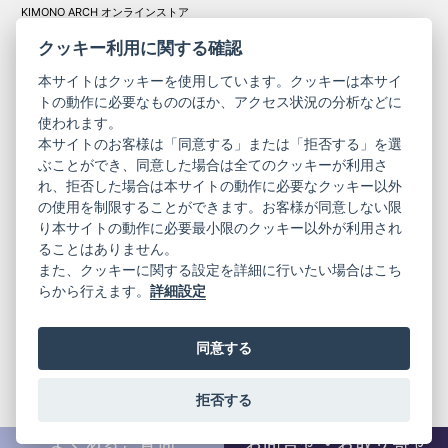
KIMONO ARCH オンラインストア
Y. & SONS オンラインストア
クッキー利用に関する確認
本サイトはクッキーを使用しています。クッキーは本サイ
トの動作に必要なもののほか、アクセス状況の分析などに
使われます。
きものやまと振
本サイトのお客様は「同意する」または「拒否する」を選
コーポレート
袖
ぶことができ、同意した場合は全てのクッキーが利用さ
れ、拒否した場合は本サイトの動作に必要なクッキー以外
サイト
サイト
の使用を制限することができます。お客様が同意しない限
ニュースレター
ご利用案内
り本サイトの動作に必要最小限のクッキー以外が利用され
お問い合わせ
よくある質問
ることはありません。
プライバシーポリシー
特定商取引法に基づく表記
また、クッキーに関する設定を詳細に行いたい場合はこち
ご利用規約
らから行えます。
詳細設定
同意する
拒否する
© 2019 YAMATO CO, LTD.
当サイトの情報を転載、複製、改変等は禁止いたします