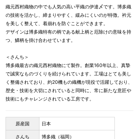
織元西村織物の中でも人気の高い平織の伊達〆です。博多織
の技術を活かし、締まりやすく、緩みにくいのが特徴。衿元
を美しく整えて、着崩れを防ぐことができます。
デザインは博多織特有の柄である献上柄と厄除けの意味を持
つ、鱗柄を掛け合わせています。
＜さんち＞
博多織最古の織元西村織物にて製作。創業160年以上、真摯
で誠実なものづくりを続けられています。工場はとても美し
く整備されており、約20機もの織機が現役で活躍しており、
歴史・技術を大切にされていると同時に、常に新たな意匠や
技術にもチャレンジされている工房です。
原産国
日本
さんち
博多織（福岡）