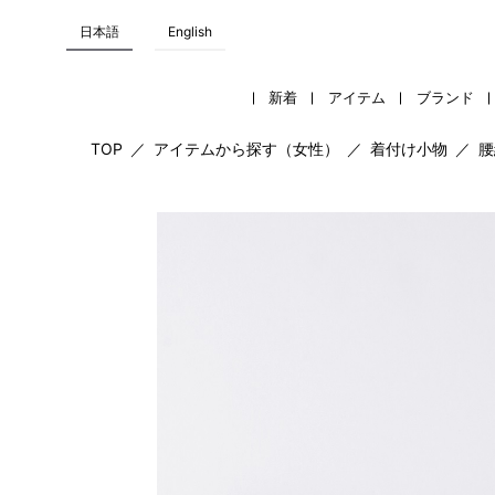
日本語
English
新着
アイテム
ブランド
TOP
／
アイテムから探す（女性）
／
着付け小物
／
腰