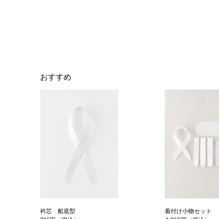
おすすめ
衿芯 船底型
着付け小物セット