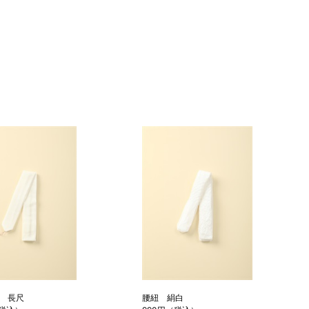
 長尺
腰紐 絹白