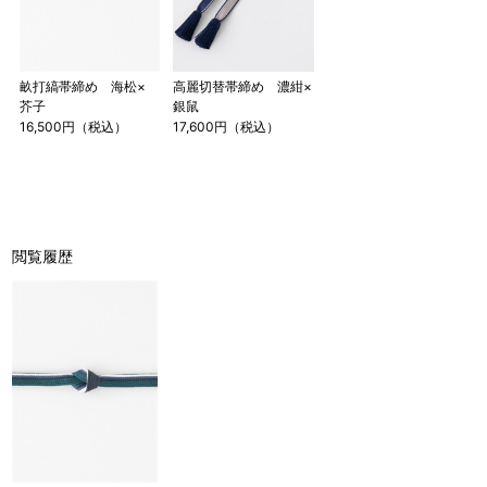
畝打縞帯締め 海松×
高麗切替帯締め 濃紺×
芥子
銀鼠
16,500円（税込）
17,600円（税込）
閲覧履歴