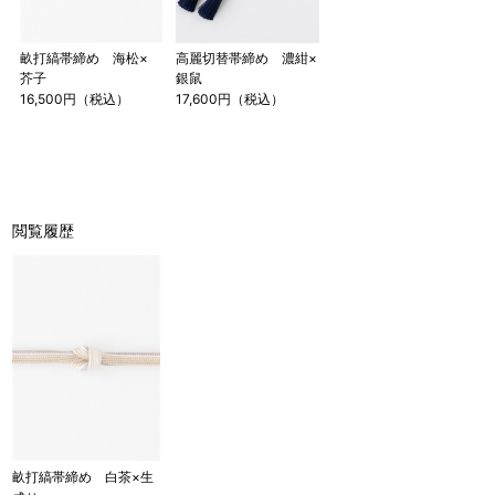
畝打縞帯締め 海松×
高麗切替帯締め 濃紺×
芥子
銀鼠
16,500円（税込）
17,600円（税込）
閲覧履歴
畝打縞帯締め 白茶×生