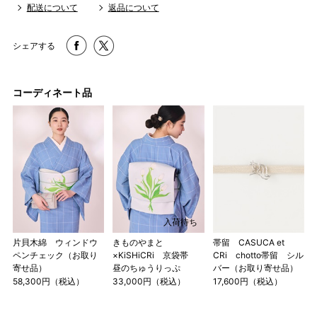
配送について
返品について
シェアする
コーディネート品
入荷待ち
片貝木綿 ウィンドウ
きものやまと
帯留 CASUCA et
ペンチェック（お取り
×KiSHiCRi 京袋帯
CRi chotto帯留 シル
寄せ品）
昼のちゅうりっぷ
バー（お取り寄せ品）
58,300円（税込）
33,000円（税込）
17,600円（税込）