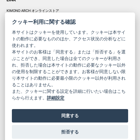
KIMONO ARCH オンラインストア
Y. & SONS オンラインストア
クッキー利用に関する確認
本サイトはクッキーを使用しています。クッキーは本サイ
トの動作に必要なもののほか、アクセス状況の分析などに
使われます。
きものやまと振
本サイトのお客様は「同意する」または「拒否する」を選
コーポレート
袖
ぶことができ、同意した場合は全てのクッキーが利用さ
れ、拒否した場合は本サイトの動作に必要なクッキー以外
サイト
サイト
の使用を制限することができます。お客様が同意しない限
ニュースレター
ご利用案内
り本サイトの動作に必要最小限のクッキー以外が利用され
お問い合わせ
よくある質問
ることはありません。
プライバシーポリシー
特定商取引法に基づく表記
また、クッキーに関する設定を詳細に行いたい場合はこち
ご利用規約
らから行えます。
詳細設定
同意する
拒否する
© 2019 YAMATO CO, LTD.
当サイトの情報を転載、複製、改変等は禁止いたします