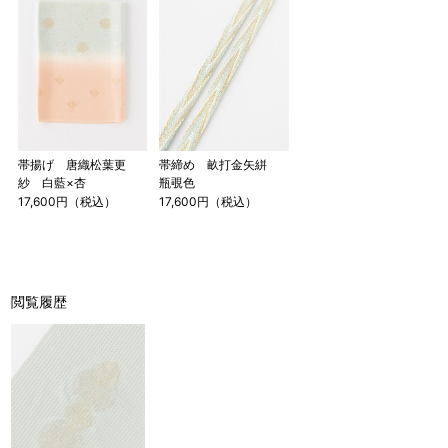
帯揚げ 唐織松葉更
帯締め 畝打金矢絣
紗 白藍×杏
瓶覗色
17,600円（税込）
17,600円（税込）
閲覧履歴