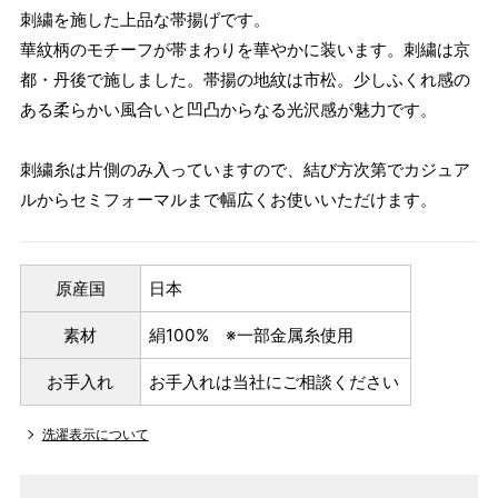
刺繍を施した上品な帯揚げです。
華紋柄のモチーフが帯まわりを華やかに装います。刺繍は京
都・丹後で施しました。帯揚の地紋は市松。少しふくれ感の
ある柔らかい風合いと凹凸からなる光沢感が魅力です。
刺繍糸は片側のみ入っていますので、結び方次第でカジュア
ルからセミフォーマルまで幅広くお使いいただけます。
原産国
日本
素材
絹100% ※一部金属糸使用
お手入れ
お手入れは当社にご相談ください
洗濯表示について