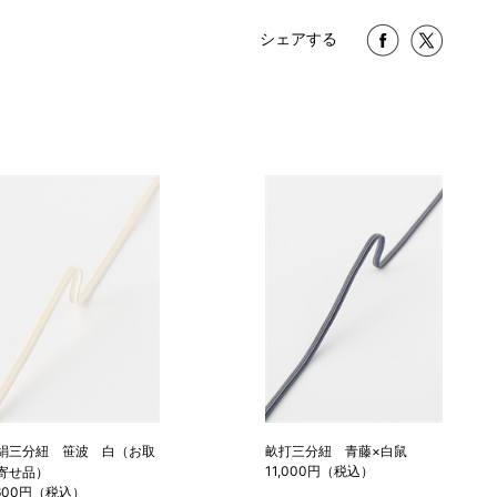
シェアする
絹三分紐 笹波 白（お取
畝打三分紐 青藤×白鼠
11,000円（税込）
寄せ品）
,600円（税込）