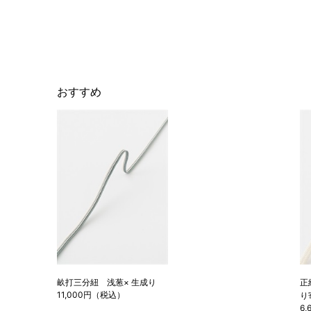
おすすめ
畝打三分紐 浅葱× 生成り
正
11,000円（税込）
り
6