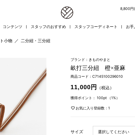
8,800
コンテンツ
スタッフのおすすめ
スタッフコーディネート
お手
ト小物
／
二分紐・三分紐
ブランド：きものやまと
畝打三分紐 橙×亜麻
商品コード：
C7145100296010
11,000円
（税込）
獲得ポイント：
100pt
（1%）
お気に入り登録数：1
サイズ