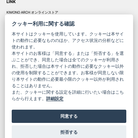
LINK
KIMONO ARCH オンラインストア
Y. & SONS オンラインストア
クッキー利用に関する確認
本サイトはクッキーを使用しています。クッキーは本サイ
トの動作に必要なもののほか、アクセス状況の分析などに
使われます。
きものやまと振
本サイトのお客様は「同意する」または「拒否する」を選
コーポレート
袖
ぶことができ、同意した場合は全てのクッキーが利用さ
サイト
サイト
れ、拒否した場合は本サイトの動作に必要なクッキー以外
の使用を制限することができます。お客様が同意しない限
ニュースレター
ご利用案内
り本サイトの動作に必要最小限のクッキー以外が利用され
お問い合わせ
よくある質問
ることはありません。
プライバシーポリシー
特定商取引法に基づく表記
また、クッキーに関する設定を詳細に行いたい場合はこち
ご利用規約
らから行えます。
詳細設定
同意する
拒否する
© 2019 YAMATO CO, LTD.