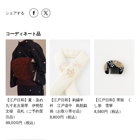
シェアする
コーディネート品
【江戸日和】夏・染め
【江戸日和】刺繍半
【江戸日和】帯留 く
九寸名古屋帯 伊勢型
衿 江戸道中 鳥獣戯
し形 雪華
文様 花札（ご予約受
画（お取り寄せ品）
8,580円（税込）
注品）
8,800円（税込）
99,000円（税込）