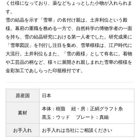
く仕様になっており、薬などちょっとした小物が入れられま
す。
雪の結晶を示す「雪華」の名付け親は、土井利位という殿
様。幕府の重職を務める一方で、自然科学の博物学者の一面
を持ち、雪の結晶研究における第一人者でした。研究成果に
「雪華図説」を刊行し注目を集め、雪華模様は、江戸時代に
大流行。土井利位もまた、「雪の殿様」として有名に。着物
や工芸品の柄など、様々に展開され親しまれた雪華の模様を
金彩加工であしらった印籠根付です。
原産国
日本
本体：樹脂 紐・房：正絹グラフト糸
素材
黒玉：ウッド プレート：真鍮
お手入れ
お手入れは当社にご相談ください