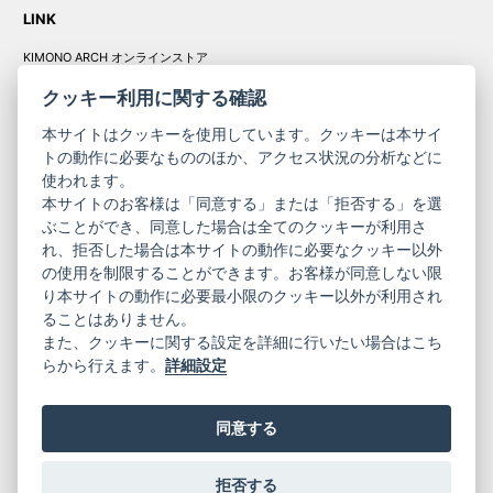
LINK
KIMONO ARCH オンラインストア
Y. & SONS オンラインストア
クッキー利用に関する確認
本サイトはクッキーを使用しています。クッキーは本サイ
トの動作に必要なもののほか、アクセス状況の分析などに
使われます。
きものやまと振
本サイトのお客様は「同意する」または「拒否する」を選
コーポレート
袖
ぶことができ、同意した場合は全てのクッキーが利用さ
サイト
サイト
れ、拒否した場合は本サイトの動作に必要なクッキー以外
の使用を制限することができます。お客様が同意しない限
ニュースレター
ご利用案内
り本サイトの動作に必要最小限のクッキー以外が利用され
お問い合わせ
よくある質問
ることはありません。
プライバシーポリシー
特定商取引法に基づく表記
また、クッキーに関する設定を詳細に行いたい場合はこち
ご利用規約
らから行えます。
詳細設定
同意する
拒否する
© 2019 YAMATO CO, LTD.